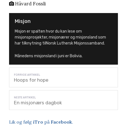
Håvard Fossli
Misjon
Misjon er spalten hvor du kan lese om
misjonsprosjekter, misjonærer og misjonsland som
har tilknytning tilNorsk Luthersk Misjonssamband.
Månedens misjonsland i juni er Bolivia.
Hoops for hope
En misjonærs dagbok
Lik og følg
iTro
på
Facebook
.