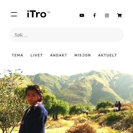
Søk
etter:
Hopp
TEMA
LIVET
ANDAKT
MISJON
AKTUELT
til
innhold