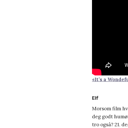
«It’s a Wondefu
Elf
Morsom film hvo
deg godt humør 
tro også? 21. 