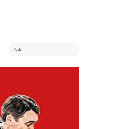
Søk
etter: