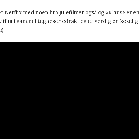
r Netflix med noen bra julefilmer også og «Klaus» er en
ny film i gammel tegneseriedrakt og er verdig en koselig
a
)