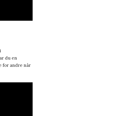
i
har du en
oe for andre når