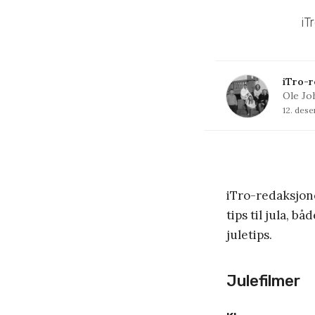
iT
iTro-r
Ole Jo
12. des
iTro-redaksjon
tips til jula, b
juletips.
Julefilmer