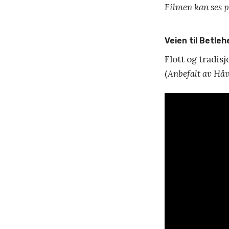
Filmen kan ses 
Veien til Betle
Flott og tradis
(
Anbefalt av Hå