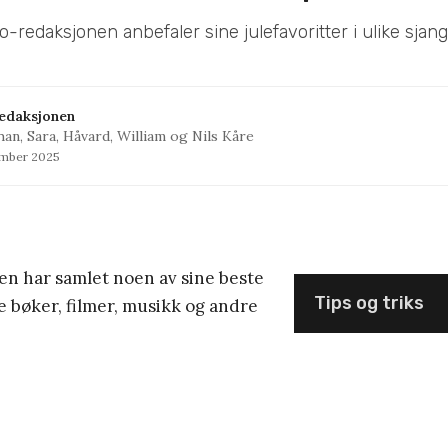
ro-redaksjonen anbefaler sine julefavoritter i ulike sjang
edaksjonen
han, Sara, Håvard, William og Nils Kåre
ember 2025
en har samlet noen av sine beste
Tips og triks
åde bøker, filmer, musikk og andre