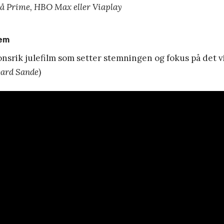
på Prime, HBO Max eller Viaplay
hem
jonsrik julefilm som setter stemningen og fokus på det v
vard Sande
)