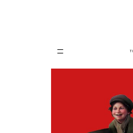
T
Hopp
til
innhold