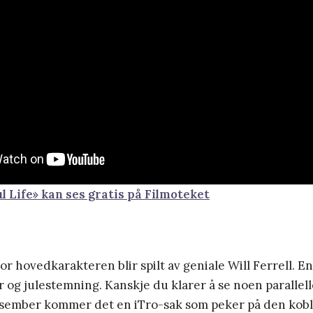
l Life» kan ses gratis på Filmoteket
r hovedkarakteren blir spilt av geniale Will Ferrell. En
og julestemning. Kanskje du klarer å se noen parallelle
desember kommer det en iTro-sak som peker på den kobl