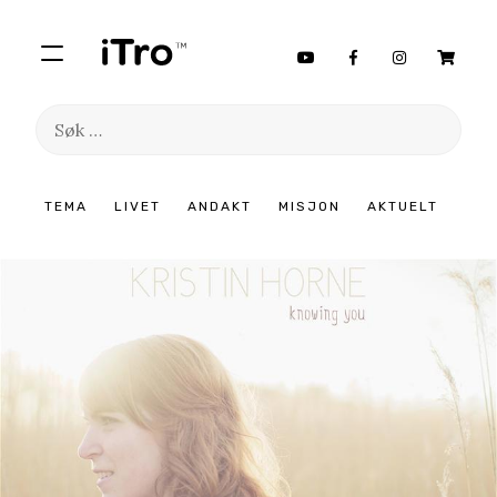
Søk
etter:
Hopp
TEMA
LIVET
ANDAKT
MISJON
AKTUELT
til
innhold