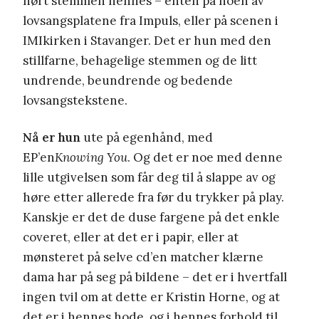
hørt stemmen hennes – enten på noen av
lovsangsplatene fra Impuls, eller på scenen i
IMIkirken i Stavanger. Det er hun med den
stillfarne, behagelige stemmen og de litt
undrende, beundrende og bedende
lovsangstekstene.
Nå er hun
ute på egenhånd, med
EP’en
Knowing You
. Og det er noe med denne
lille utgivelsen som får deg til å slappe av og
høre etter allerede fra før du trykker på play.
Kanskje er det de duse fargene på det enkle
coveret, eller at det er i papir, eller at
mønsteret på selve cd’en matcher klærne
dama har på seg på bildene – det er i hvertfall
ingen tvil om at dette er Kristin Horne, og at
det er i hennes hode, og i hennes forhold til