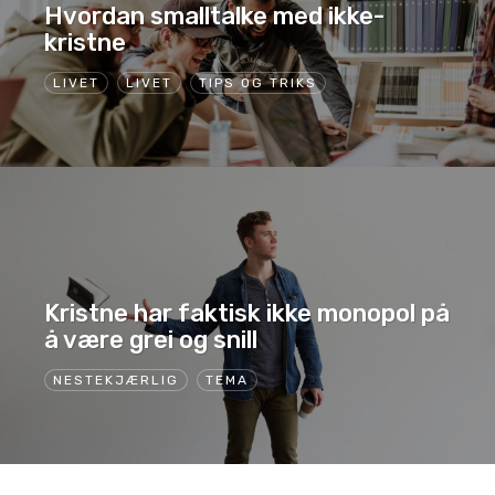
Hvordan smalltalke med ikke-
kristne
LIVET
LIVET
TIPS OG TRIKS
Kristne har faktisk ikke monopol på
å være grei og snill
NESTEKJÆRLIG
TEMA