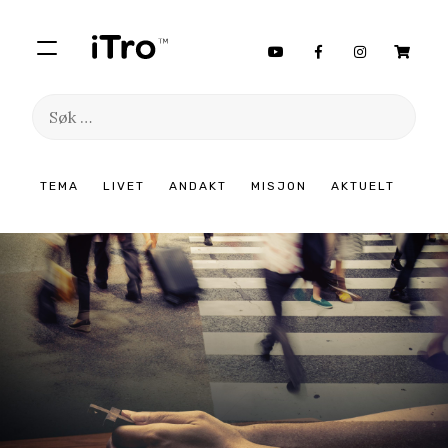
Søk
etter:
Hopp
TEMA
LIVET
ANDAKT
MISJON
AKTUELT
til
innhold