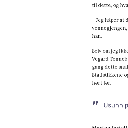
til dette, og h
– Jeg håper at 
vennegjengen, 
han.
Selv om jeg ikk
Vegard Tennebø 
gang dette snak
Statistikkene o
hørt før.
Usunn p
Morten fortalt