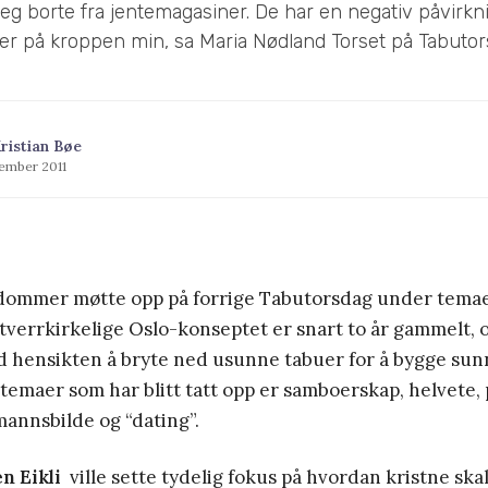
eg borte fra jentemagasiner. De har en negativ påvirkn
ser på kroppen min, sa Maria Nødland Torset på Tabutor
ristian Bøe
tember 2011
ommer møtte opp på forrige Tabutorsdag under temae
tverrkirkelige Oslo-konseptet er snart to år gammelt, 
 hensikten å bryte ned usunne tabuer for å bygge su
temaer som har blitt tatt opp er samboerskap, helvete, 
mannsbilde og “dating”.
n Eikli
ville sette tydelig fokus på hvordan kristne ska