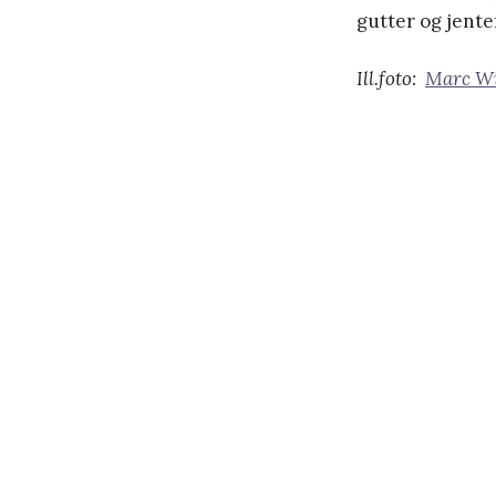
gutter og jente
Ill.foto:
Marc Wi