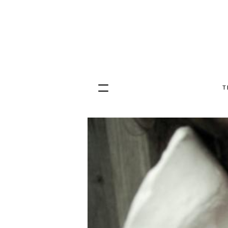
T
Hopp
til
innhold