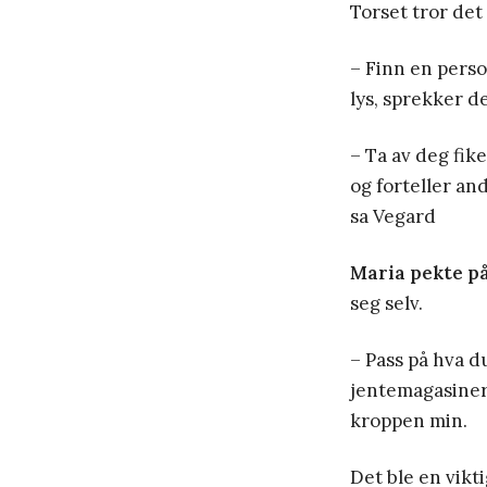
Torset tror det 
– Finn en perso
lys, sprekker de
– Ta av deg fike
og forteller and
sa Vegard
Maria pekte p
seg selv.
– Pass på hva d
jentemagasiner,
kroppen min.
Det ble en vikt