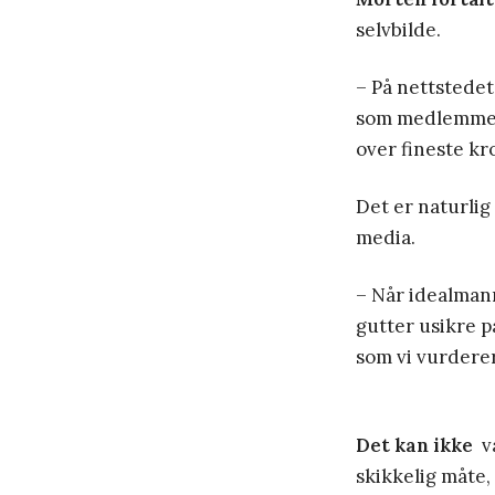
selvbilde.
– På nettstedet
som medlemmene
over fineste kr
Det er naturlig
media.
– Når idealmann
gutter usikre p
som vi vurderer
Det kan ikke
væ
skikkelig måte,