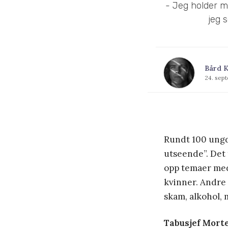
- Jeg holder m
jeg 
Bård K
24. sep
Rundt 100 ungd
utseende”. Det 
opp temaer med
kvinner. Andre 
skam, alkohol, 
Tabusjef Morte