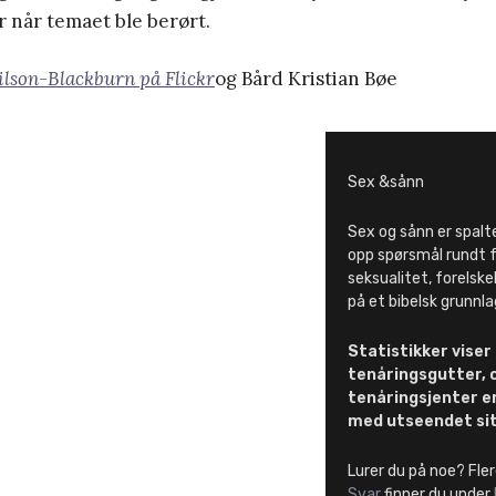
r når temaet ble berørt.
lson-Blackburn på Flickr
og Bård Kristian Bøe
Sex &sånn
Sex og sånn er spalte
opp spørsmål rundt 
seksualitet, forelske
på et bibelsk grunnla
Statistikker viser 
tenåringsgutter, o
tenåringsjenter e
med utseendet sit
Lurer du på noe? Fle
Svar
finner du under