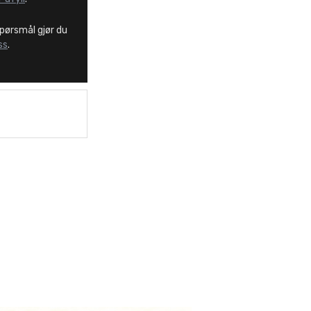
spørsmål gjør du
ss
.