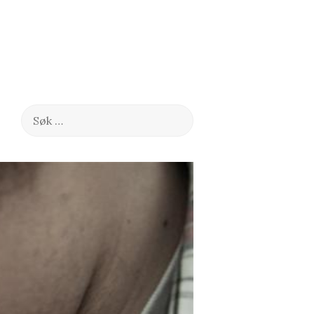
Søk
etter: