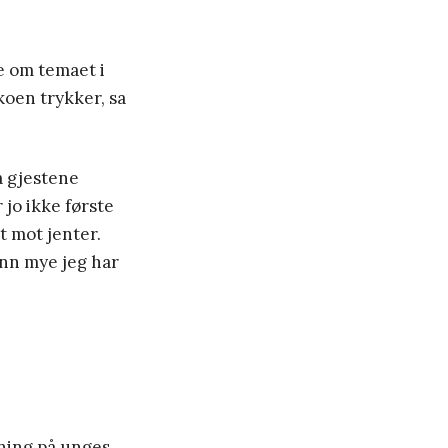
e om temaet i
oen trykker, sa
a gjestene
jo ikke første
t mot jenter.
enn mye jeg har
ning på unges