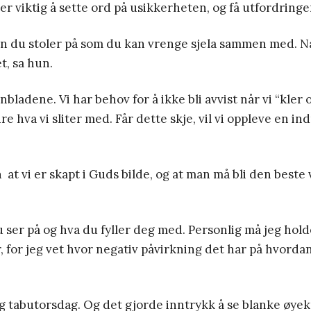
er viktig å sette ord på usikkerheten, og få utfordringe
n du stoler på som du kan vrenge sjela sammen med. Når
t, sa hun.
nbladene. Vi har behov for å ikke bli avvist når vi “kler
re hva vi sliter med. Får dette skje, vil vi oppleve en in
å
at vi er skapt i Guds bilde, og at man må bli den beste
u ser på og hva du fyller deg med. Personlig må jeg hol
 for jeg vet hvor negativ påvirkning det har på hvordan
ig tabutorsdag. Og det gjorde inntrykk å se blanke øye