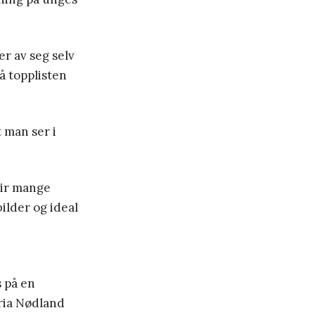
er av seg selv
å topplisten
 man ser i
lir mange
ilder og ideal
 på en
aria Nødland