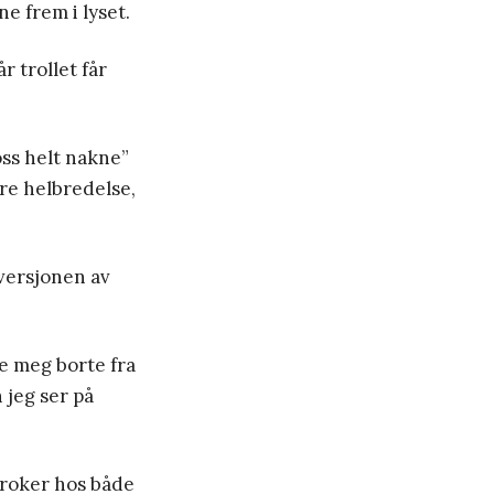
ne frem i lyset.
 trollet får
 oss helt nakne”
dre helbredelse,
 versjonen av
de meg borte fra
 jeg ser på
kroker hos både