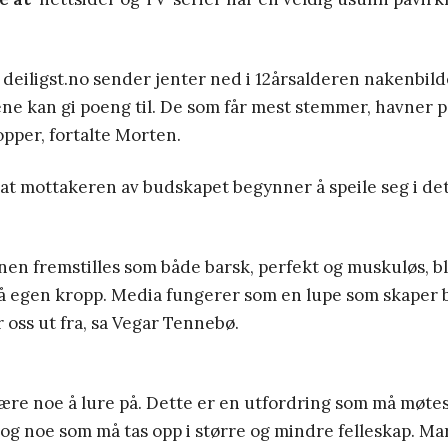
 deiligst.no sender jenter ned i 12årsalderen nakenbild
 kan gi poeng til. De som får mest stemmer, havner p
opper, fortalte Morten.
 at mottakeren av budskapet begynner å speile seg i det
en fremstilles som både barsk, perfekt og muskuløs, b
å egen kropp. Media fungerer som en lupe som skaper b
 oss ut fra, sa Vegar Tennebø.
re noe å lure på. Dette er en utfordring som må møtes
 og noe som må tas opp i større og mindre felleskap. M