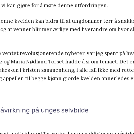
va vi kan gjøre for å møte denne utfordringen.
denne kvelden kan bidra til at ungdommer tørr å snakk
og at venner blir mer ærlige med hverandre om hvor sk
e ventet revolusjonerende nyheter, var jeg spent på hv
og Maria Nødland Torset hadde å si om temaet. Det er 
kes om i kristen sammenheng, i alle fall ikke med rette
g appellen til begge kjønn gjorde kvelden annerledes 
åvirkning på unges selvbilde
e at
nettsider og TV-serier har en veldig usunn påvirk