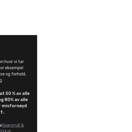
n hvor vi tar
for eksempel
lse og forhold,
g.
at 50 % av alle
g 80% av alle
r misfornøyd
t.
re
Spørsmål &
Påfyll
.