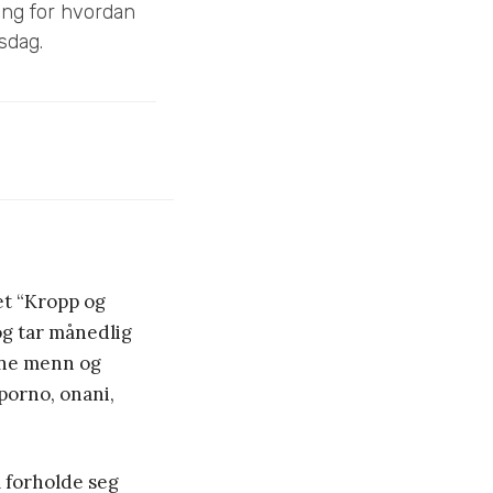
ing for hvordan
sdag.
t “Kropp og
og tar månedlig
nne menn og
porno, onani,
l forholde seg