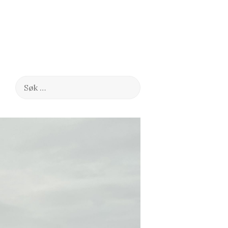
Søk
etter: