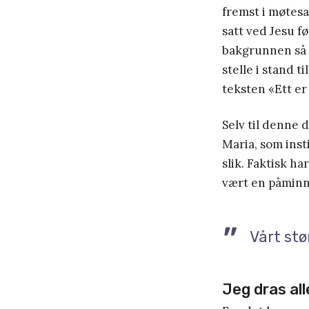
fremst i møtesa
satt ved Jesu føt
bakgrunnen så 
stelle i stand t
teksten «Ett e
Selv til denne d
Maria, som insti
slik. Faktisk h
vært en påminne
Vårt stø
Jeg dras all