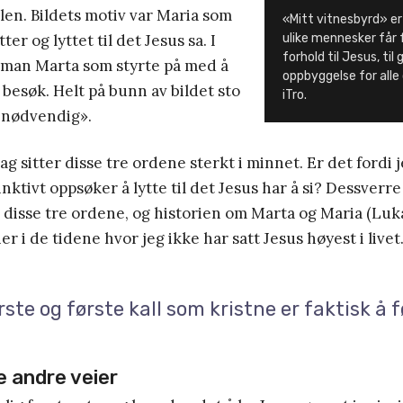
len. Bildets motiv var Maria som
«Mitt vitnesbyrd» er
ter og lyttet til det Jesus sa. I
ulike mennesker får 
forhold til Jesus, til
man Marta som styrte på med å
oppbyggelse for alle
il besøk. Helt på bunn av bildet sto
iTro.
r nødvendig».
ag sitter disse tre ordene sterkt i minnet. Er det fordi 
nktivt oppsøker å lytte til det Jesus har å si? Dessverr
ar disse tre ordene, og historien om Marta og Maria (Luka
r i de tidene hvor jeg ikke har satt Jesus høyest i livet
rste og første kall som kristne er faktisk å 
e andre veier