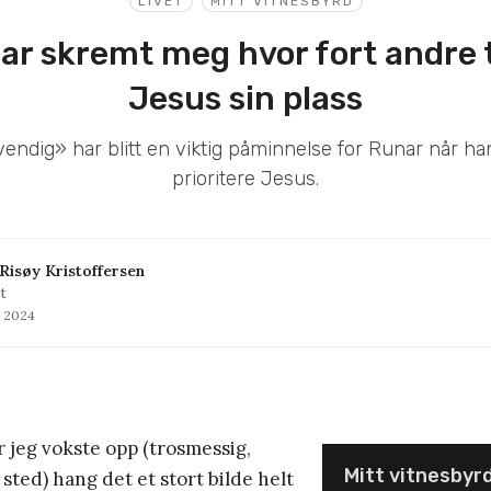
LIVET
MITT VITNESBYRD
har skremt meg hvor fort andre t
Jesus sin plass
vendig» har blitt en viktig påminnelse for Runar når h
prioritere Jesus.
Risøy Kristoffersen
t
s 2024
 jeg vokste opp (trosmessig,
Mitt vitnesbyr
sted) hang det et stort bilde helt