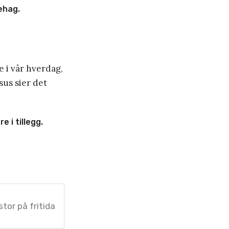
behag.
e i vår hverdag,
sus sier det
 i tillegg.
stor på fritida