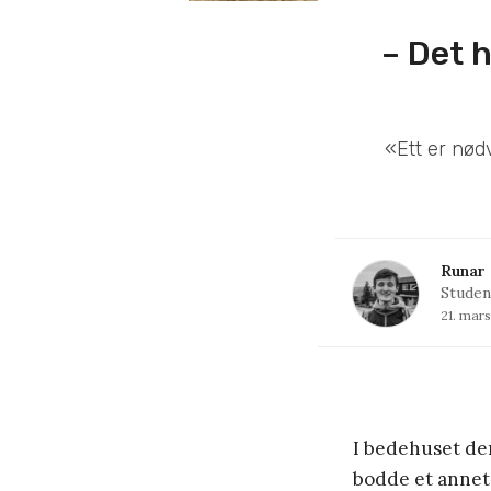
– Det 
«Ett er nød
Runar 
Studen
21. mar
I bedehuset der
bodde et annet 