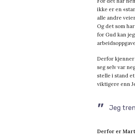
For det har nem
ikke er en «stan
alle andre veie
Og det som har 
for Gud kan jeg
arbeidsoppgave 
Derfor kjenner 
seg selv var ne
stelle i stand e
viktigere enn J
Jeg tren
Derfor er Mart