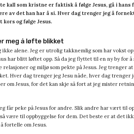
te kall som kristne er faktisk å følge Jesus, gå i hans 
re av det han har å si. Hver dag trenger jeg å fornek
 kors og følge Jesus.
r meg å løfte blikket
g ikke alene. Jeg er utrolig takknemlig som har vokst opp
s har blitt løftet opp. Så da jeg flyttet til en ny by for å
ke relasjoner og miljø som pekte på Jesus. Jeg trenger a
kket. Hver dag trenger jeg Jesu nåde, hver dag trenger 
er om Jesus, for det kan skje så fort at jeg mister retni
eg får peke på Jesus for andre. Slik andre har vært til 
så være til oppbyggelse for dem. Det beste er at det ikk
l å fortelle om Jesus.