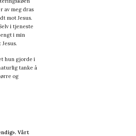
riteringskøen
ler av meg dras
ndt mot Jesus.
elv i tjeneste
hengt i min
 Jesus.
et hun gjorde i
naturlig tanke å
tørre og
endig». Vårt