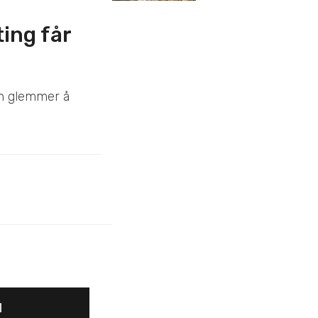
ing får
an glemmer å
d