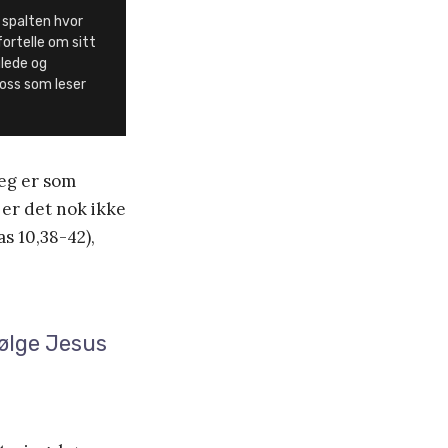
 spalten hvor
fortelle om sitt
 glede og
 oss som leser
jeg er som
e er det nok ikke
s 10,38-42),
.
følge Jesus