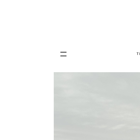
T
Hopp
til
innhold