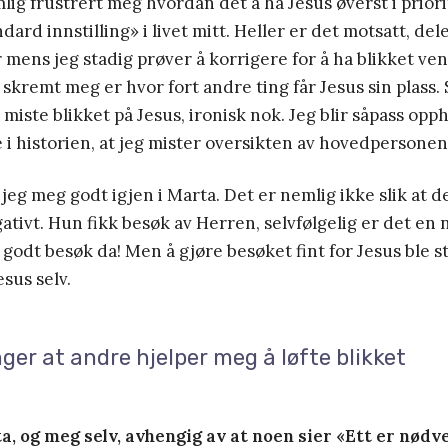
lig frustrert meg hvordan det å ha Jesus øverst i prio
dard innstilling» i livet mitt. Heller er det motsatt, de
r mens jeg stadig prøver å korrigere for å ha blikket ve
skremt meg er hvor fort andre ting får Jesus sin plass. S
 miste blikket på Jesus, ironisk nok. Jeg blir såpass opp
i historien, at jeg mister oversikten av hovedpersonen:
jeg meg godt igjen i Marta. Det er nemlig ikke slik at d
gativt. Hun fikk besøk av Herren, selvfølgelig er det en 
t godt besøk da! Men å gjøre besøket fint for Jesus ble s
esus selv.
ger at andre hjelper meg å løfte blikket
a, og meg selv, avhengig av at noen sier «Ett er nødv