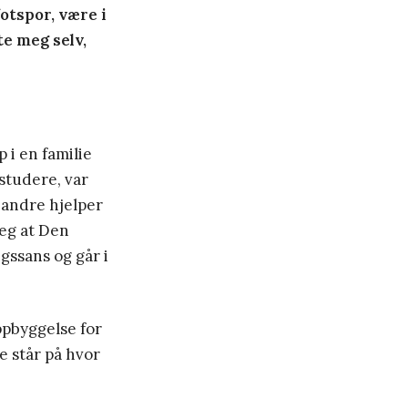
fotspor, være i
te meg selv,
 i en familie
 studere, var
t andre hjelper
jeg at Den
ngssans og går i
oppbyggelse for
e står på hvor