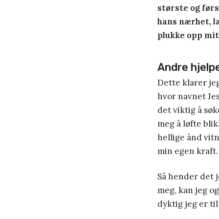
største og førs
hans nærhet, læ
plukke opp mitt
Andre hjelpe
Dette klarer je
hvor navnet Jesu
det viktig å sø
meg å løfte bli
hellige ånd vitn
min egen kraft.
Så hender det j
meg, kan jeg og
dyktig jeg er ti