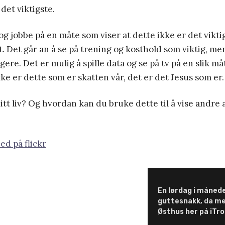
det viktigste.
og jobbe på en måte som viser at dette ikke er det viktig
st. Det går an å se på trening og kosthold som viktig, me
igere. Det er mulig å spille data og se på tv på en slik må
kke er dette som er skatten vår, det er det Jesus som er.
ditt liv? Og hvordan kan du bruke dette til å vise andre 
ed på flickr
En lørdag i månede
guttesnakk, da m
Østhus her på iTro