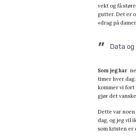
vekt og få størr
gutter. Det er 
«drag på damen
Data og 
Som jeg har
nev
timer hver dag.
kommer vi fort 
gjør det vanske
Dette var noen 
dag, og jeg vil
som kristen er d