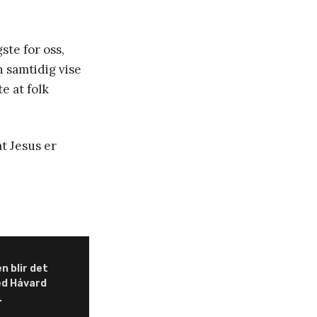
ste for oss,
n samtidig vise
te at folk
at Jesus er
n blir det
ed Håvard
.