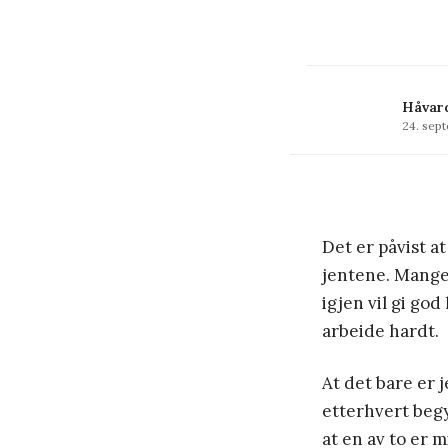
Håvar
24. sep
Det er påvist a
jentene. Mange 
igjen vil gi god 
arbeide hardt.
At det bare er 
etterhvert begy
at en av to er 