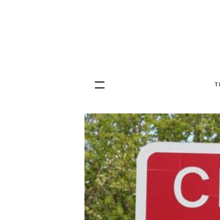
T
Hopp
til
innhold