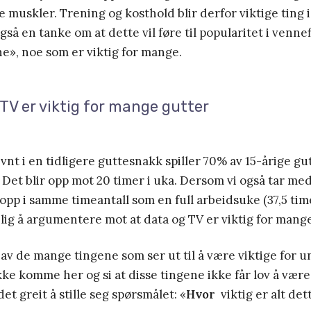
e muskler. Trening og kosthold blir derfor viktige ting i
også en tanke om at dette vil føre til popularitet i venn
e», noe som er viktig for mange.
TV er viktig for mange gutter
nt i en tidligere guttesnakk spiller 70% av 15-årige gut
 Det blir opp mot 20 timer i uka. Dersom vi også tar med
opp i samme timeantall som en full arbeidsuke (37,5 tim
lig å argumentere mot at data og TV er viktig for mange
av de mange tingene som ser ut til å være viktige for 
 ikke komme her og si at disse tingene ikke får lov å vær
et greit å stille seg spørsmålet: «
Hvor
viktig er alt det