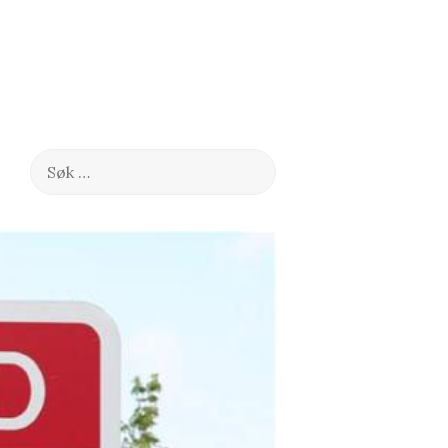
Søk
etter: