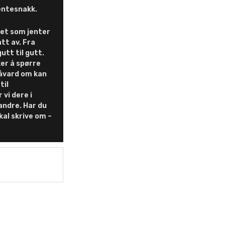
jentesnakk.
 det som jenter
tt av. Fra
gutt til gutt.
er å spørre
Håvard om kan
til
 vi dere i
ndre. Har du
kal skrive om –