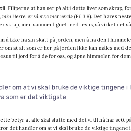
til
Filiperne at han ser på alt i dette livet som skrap, fo
, min Herre, er så mye mer verd
» (Fil 3,8). Det høres neste
vet er skrap, men sammenlignet med Jesus, så virket det s
m å ikke ha sin skatt på jorden, men å ha den i himmelen
r om at alt som er her på jorden ikke kan måles med d
esus til jord for å dø for oss, og åpne himmelen for dem
ler om at vi skal bruke de viktige tingene i li
va som er det viktigste
tte betyr at alle skal slutte med det vi til nå har sett p
 tror det handler om at vi skal bruke de viktige tingene i l