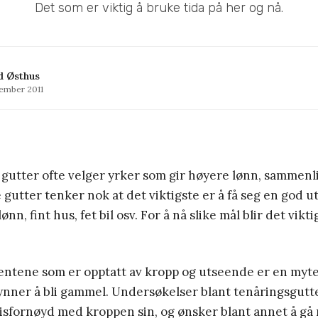
Det som er viktig å bruke tida på her og nå.
d Østhus
tember 2011
t gutter ofte velger yrker som gir høyere lønn, sammen
gutter tenker nok at det viktigste er å få seg en god 
lønn, fint hus, fet bil osv. For å nå slike mål blir det vikt
jentene som er opptatt av kropp og utseende er en myt
nner å bli gammel. Undersøkelser blant tenåringsgutter
misfornøyd med kroppen sin, og ønsker blant annet å gå 