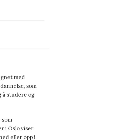
lignet med
utdannelse, som
ig å studere og
e som
 i Oslo viser
ned eller opp i