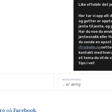
Like ofteblir det 
Her tar vi opp alt
og gutter er oppta
jente til jente, og 
Har du noe du ønsk
jentesnakk eller 
du sende en epost 
iTro@nlm.no
setter
kontakt med hvera
et tema du vil de s
tips i vei!
… er ærlig
ro
på
Facebook
.