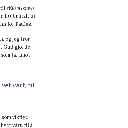
rdi «
Kunnskapen
n litt brutalt ut
ånn for Paulus.
, og jeg tror
et Gud gjorde
 som tar imot
vet vårt, til
å som viktige
ivet vårt, til å