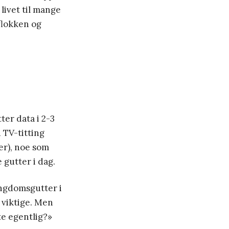
 livet til mange
eflokken og
ter data i 2-3
 TV-titting
er), noe som
 gutter i dag.
ungdomsgutter i
e viktige. Men
te egentlig?»