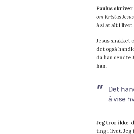
Paulus skriver 
om Kristus Jesus
å si at alt i li
Jesus snakket o
det også handle
da han sendte J
han.
Det hand
å vise h
Jeg tror ikke
de
ting i livet. Jeg