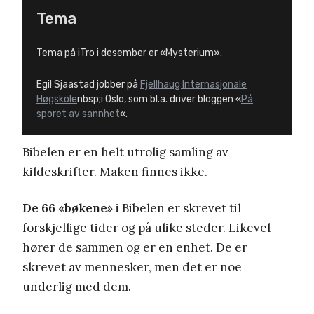
Tema
Tema på iTro i desember er «Mysterium».
Egil Sjaastad jobber på
Fjellhaug Internasjonale
Høgskole
nbsp;i Oslo, som bl.a. driver bloggen «
På
sporet av sannhet
«.
Bibelen er en helt utrolig samling av
kildeskrifter. Maken finnes ikke.
De 66 «bøkene»
i Bibelen er skrevet til
forskjellige tider og på ulike steder. Likevel
hører de sammen og er en enhet. De er
skrevet av mennesker, men det er noe
underlig med dem.