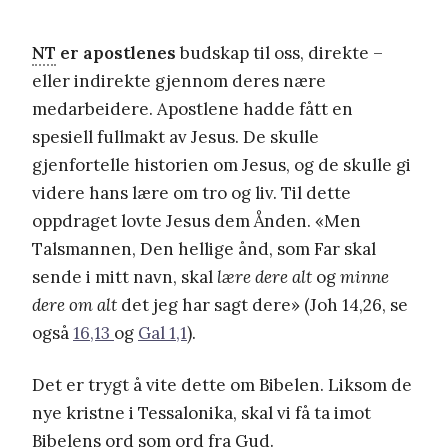
NT
er apostlenes
budskap til oss, direkte –
eller indirekte gjennom deres nære
medarbeidere. Apostlene hadde fått en
spesiell fullmakt av Jesus. De skulle
gjenfortelle historien om Jesus, og de skulle gi
videre hans lære om tro og liv. Til dette
oppdraget lovte Jesus dem Ånden. «Men
Talsmannen, Den hellige ånd, som Far skal
sende i mitt navn, skal
lære dere alt
og
minne
dere om alt
det jeg har sagt dere» (Joh 14,26, se
også
16,13
og
Gal 1,1
).
Det er trygt å vite dette om Bibelen. Liksom de
nye kristne i Tessalonika, skal vi få ta imot
Bibelens ord som ord fra Gud.