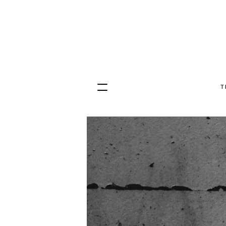
T
Hopp
til
innhold