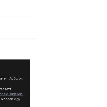
ar er «
Action!
«.
eransatt
jonale Høgskole
i
r bloggen «
På