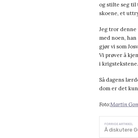
og stilte seg ti
skoene, et uttr
Jeg tror denne 
med noen, han 
gjør vi som Josv
Vi prøver å kje
i krigstekstene
Så dagens lærd
dom er det kun 
Foto:
Martin Gom
Å diskutere 