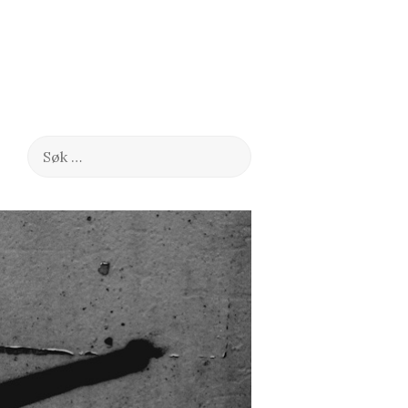
Søk
etter: