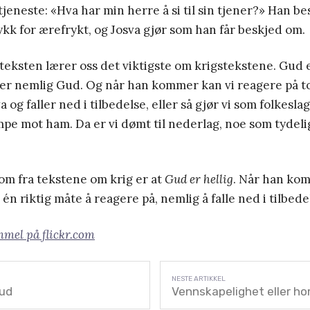
l tjeneste: «Hva har min herre å si til sin tjener?» Han be
ykk for ærefrykt, og Josva gjør som han får beskjed om.
teksten lærer oss det viktigste om krigstekstene. Gud e
er nemlig Gud. Og når han kommer kan vi reagere på t
a og faller ned i tilbedelse, eller så gjør vi som folkesl
mpe mot ham. Da er vi dømt til nederlag, noe som tyde
.
om fra tekstene om krig er at
Gud er hellig
. Når han kom
én riktig måte å reagere på, nemlig å falle ned i tilbede
mel på flickr.com
Gud
Vennskapelighet eller hom