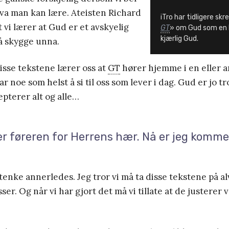
va man kan lære. Ateisten Richard
iTro har tidligere sk
t vi lærer at Gud er et avskyelig
GT
» om Gud som en k
kjærlig Gud.
å skygge unna.
disse tekstene lærer oss at
GT
hører hjemme i en eller a
ar noe som helst å si til oss som lever i dag. Gud er jo tro
epterer alt og alle…
 er føreren for Herrens hær. Nå er jeg komme
enke annerledes. Jeg tror vi må ta disse tekstene på a
er. Og når vi har gjort det må vi tillate at de justerer 