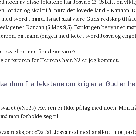
d noen av disse tekstene har Josva 5,13-15 blitt en viktig
en Jordan og skal til å innta det lovede land – Kanaan. D
 med sverd i hånd. Israel skal være Guds redskap til å f
keslagene i Kanaan (5 Mos 9,5). Før krigen begynner mø
erren, en mann (engel) med løftet sverd.Josva og enge
d oss eller med fiendene våre?
eg er føreren for Herrens hær. Nå er jeg kommet.
ærdom fra tekstene om krig er atGud er hel
svaret («Nei!»). Herren er ikke på lag med noen. Men n
må man forholde seg til.
vas reaksjon: «Da falt Josva ned med ansiktet mot jord