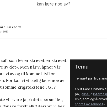
kan lære noe av?
åre Kirkholm
ar 2013
 «alt som før er skrevet, er skrevet
Tema
ære av det». Men når vi åpner vår
kan vi av og til komme i tvil om
Temaet på iTro i janu
. For kan vi virkelig lære noe av
rusomme krigstekstene i
GT
?
Knut Kåre Kirkholm 
på
Fjellhaug Internas
te vil svare ja på det spørsmålet,
Oslo, som også drive
sporet av sannhet
«.
e ganske forskjellig dersom vi ber