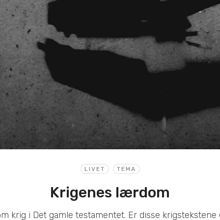
LIVET
TEMA
Krigenes lærdom
m krig i Det gamle testamentet. Er disse krigstekstene 