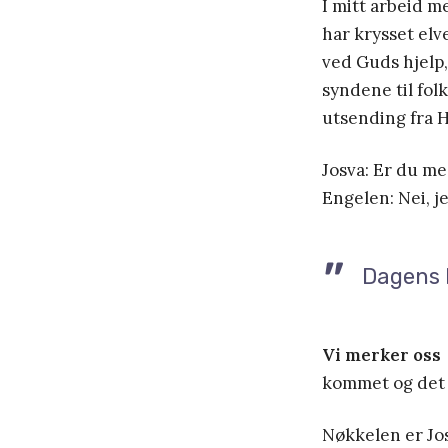
I mitt arbeid me
har krysset elv
ved Guds hjelp,
syndene til fol
utsending fra H
Josva: Er du me
Engelen: Nei, j
Dagens l
Vi merker oss
kommet og det 
Nøkkelen er Jos