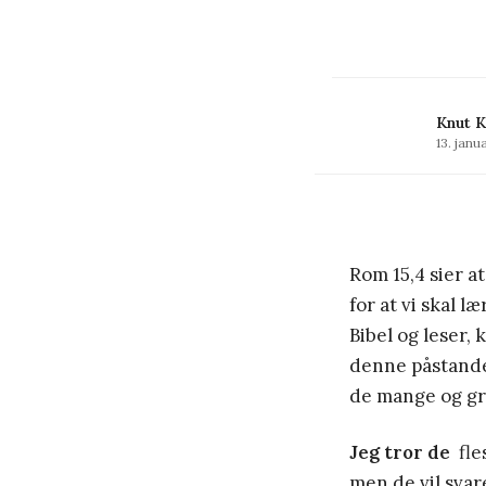
Knut K
13. janu
Rom 15,4 sier at
for at vi skal l
Bibel og leser, 
denne påstanden
de mange og g
Jeg tror de
fles
men de vil svar