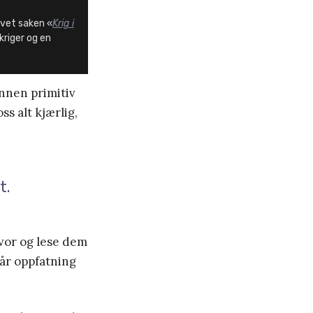
revet saken «
Krig i
riger og en
nnen primitiv
ss alt kjærlig,
t.
lvor og lese dem
vår oppfatning