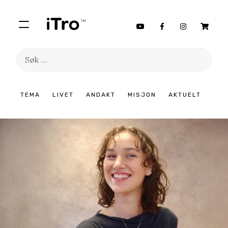
Søk
etter:
Hopp
TEMA
LIVET
ANDAKT
MISJON
AKTUELT
til
innhold