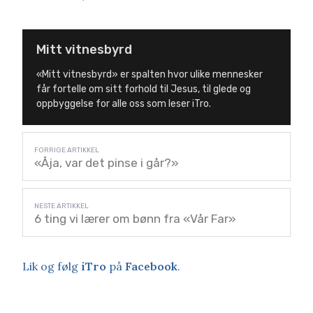
Mitt vitnesbyrd
«Mitt vitnesbyrd» er spalten hvor ulike mennesker
får fortelle om sitt forhold til Jesus, til glede og
oppbyggelse for alle oss som leser iTro.
«Åja, var det pinse i går?»
6 ting vi lærer om bønn fra «Vår Far»
Lik og følg
iTro
på
Facebook
.