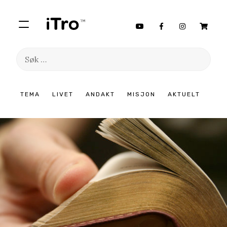
Søk
etter:
Hopp
TEMA
LIVET
ANDAKT
MISJON
AKTUELT
til
innhold