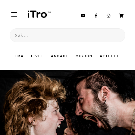
Søk
etter:
Hopp
TEMA
LIVET
ANDAKT
MISJON
AKTUELT
til
innhold