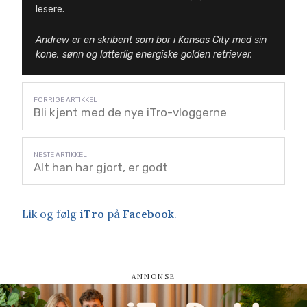
lesere.
Andrew er en skribent som bor i Kansas City med sin
kone, sønn og latterlig energiske golden retriever.
Bli kjent med de nye iTro-vloggerne
Alt han har gjort, er godt
Lik og følg
iTro
på
Facebook
.