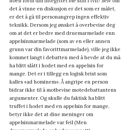
noen fordi din integritet ble stilt i tvil? Selv om
det å vinne en diskusjon er det som er målet,
er det å gå til personangrep ingen effektiv
teknikk. Dersom jeg ønsket å overbevise deg
om at det er bedre med druemarmelade enn
appelsinmarmelade (som av en eller annen
grunn var din favorittmarmelade), ville jeg ikke
kommet langt i debatten med å hevde at du må
ha blitt slått i hodet med en appelsin for
mange. Det er i tillegg en logisk brist som
kalles «ad hominem». Å angripe en person
bidrar ikke til å motbevise motedebattantens
argumenter. Og skulle du faktisk ha blitt
truffet i hodet med en appelsin for mange,
betyr ikke det at dine meninger om
appelsinmarmelade var feil (Men