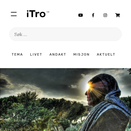
Søk
etter:
Hopp
TEMA
LIVET
ANDAKT
MISJON
AKTUELT
til
innhold