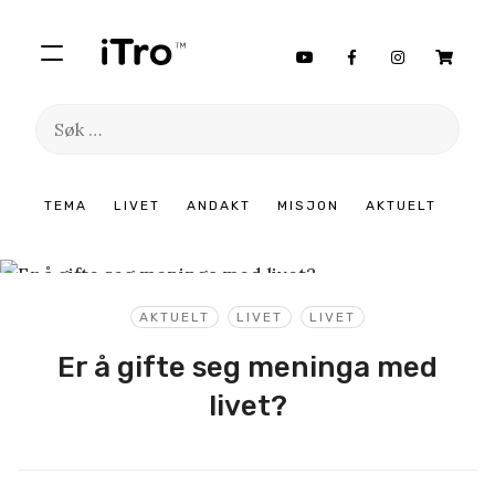
Søk
etter:
Hopp
TEMA
LIVET
ANDAKT
MISJON
AKTUELT
til
innhold
AKTUELT
LIVET
LIVET
Er å gifte seg meninga med
livet?