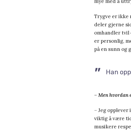
mye med å uttr
Trygve er ikke 
deler gjerne si
omhandler tvil 
er personlig, m
på en sunn og 
Han oppl
– Men hvordan 
– Jeg opplever i
viktig å være t
musikere respe