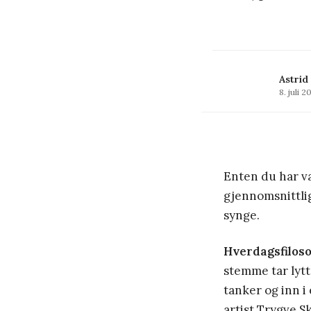
Astrid
8. juli 2
Enten du har væ
gjennomsnittlig
synge.
Hverdagsfiloso
stemme tar lytt
tanker og inn i
artist Trygve 