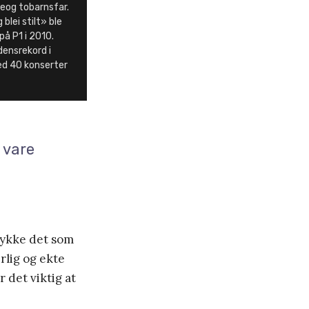
eog tobarnsfar.
 blei stilt» ble
på P1 i 2010.
densrekord i
d 40 konserter
 vare
trykke det som
ærlig og ekte
r det viktig at