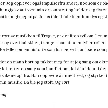
r. Jeg opplever også impulserfra andre, noe som er bå
avhengig av at troen min er vanntett og holder seg flyt
måtte begi meg utpå. Jesus tåler både blendene lys og
erørt av musikken til Trygve, er det liten tvil om. I en
r og overfladiskhet, trenger man at noen fyller rollen 
forteller om en historie som har berørt ham både som p
et en mann bort og takket meg for at jeg sang om ektes
 lett etter en sang som handlet om det å holde ut i det
 sakene og dra. Han opplevde å finne trøst, og styrke til
 min musikk. Da ble jeg stolt. Og rørt.
haug