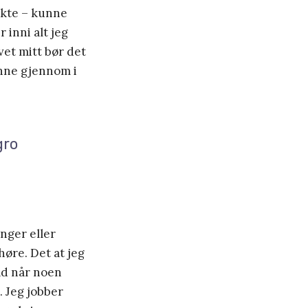
ekte – kunne
r inni alt jeg
vet mitt bør det
inne gjennom i
gro
anger eller
høre. Det at jeg
lad når noen
. Jeg jobber