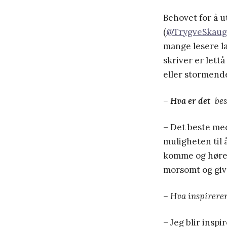
Behovet for å 
(
@TrygveSkaug
mange lesere la
skriver er lett
eller stormende
– Hva er det
best
– Det beste med
muligheten til å
komme og høre d
morsomt og give
– Hva inspirerer
– Jeg blir insp