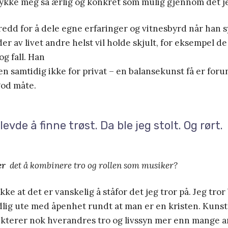
ykke meg så ærlig og konkret som mulig gjennom det je
redd for å dele egne erfaringer og vitnesbyrd når han 
der av livet andre helst vil holde skjult, for eksempel d
og fall. Han
en samtidig ikke for privat – en balansekunst få er for
god måte.
evde å finne trøst. Da ble jeg stolt. Og rørt.
er
det å kombinere tro og rollen som musiker?
kke at det er vanskelig å ståfor det jeg tror på. Jeg tror
idlig ute med åpenhet rundt at man er en kristen. Kuns
kterer nok hverandres tro og livssyn mer enn mange 