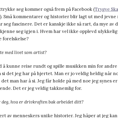
uttrykke seg kommer også frem på Facebook (
Trygve Sk
). Små kommentarer og historier blir lagt ut med jevn
r seg fascinere. Det er kanskje ikke så rart, da mye av 
å kjenne seg igjen i. Hvem har vel ikke opplevd ulykkelig
 forelskelse?
e med livet som artist?
 å kunne reise rundt og spille musikken min for andre 
 si det jeg har på hjertet. Man er jo veldig heldig når noe
et man har å si. Jeg får holde på med noe jeg synes er
nde. Det er jeg veldig takknemlig for.
 deg, hva er drivkraften bak arbeidet ditt?
irert av menneskers unike historier. Jeg håper at jeg kan