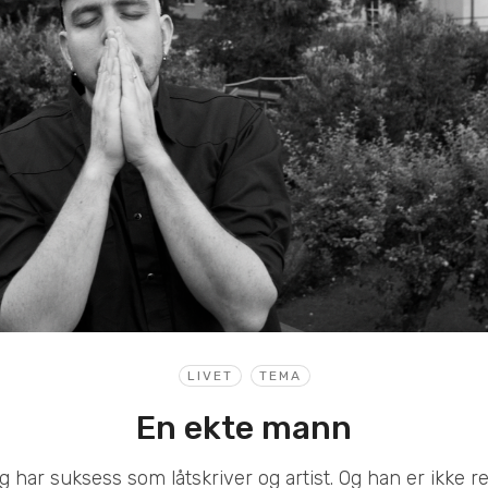
LIVET
TEMA
En ekte mann
 har suksess som låtskriver og artist. Og han er ikke re