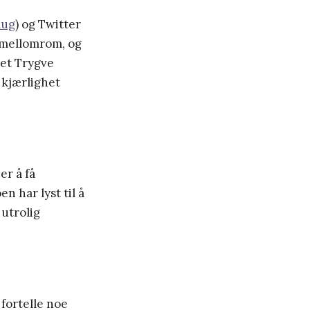
aug
) og Twitter
e mellomrom, og
det Trygve
 kjærlighet
er å få
n har lyst til å
 utrolig
 fortelle noe