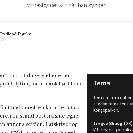
vitnesbyrdet sitt når han synger.
 Rydland Bjørke
013
rt på UL tidligere eller er en
Tema
 radiolytter, har du nok hørt ham
Tema for iTro i juli er
er også tema for
so
fi uttrykt med
en karakteristisk
Kongeparken.
eren en stund bort fra sine egne
 en annens verden. Låtskriver og
Trygve Skaug
(28) 
låtskriver og vokalist
Skaug (28) har berørt mange med