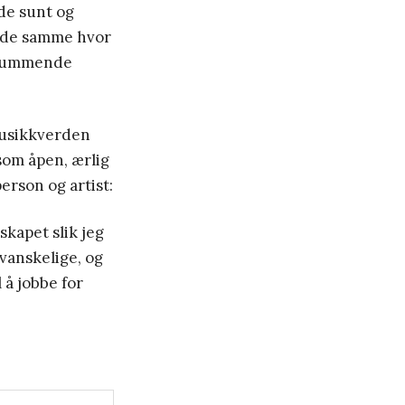
de sunt og
ende samme hvor
 stummende
 musikkverden
som åpen, ærlig
erson og artist:
kapet slik jeg
 vanskelige, og
 å jobbe for