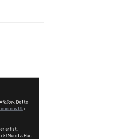
#follow
. Dette
mmerens UL
i
er artist,
 i StMorritz. Han