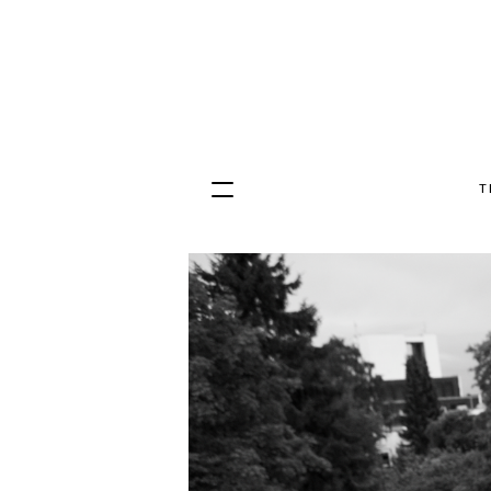
T
Hopp
til
innhold