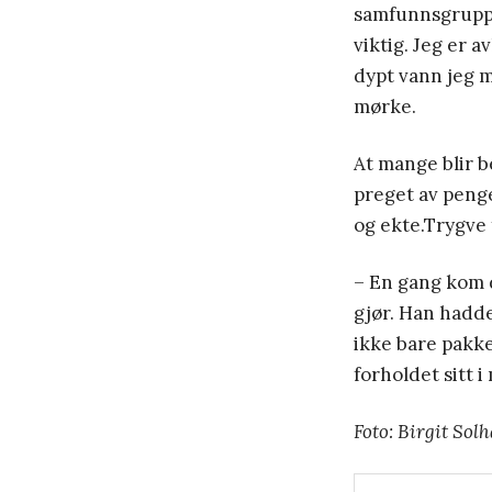
samfunnsgruppe
viktig. Jeg er 
dypt vann jeg 
mørke.
At mange blir b
preget av penge
og ekte.Trygve 
– En gang kom d
gjør. Han hadde
ikke bare pakke
forholdet sitt i
Foto: Birgit Sol