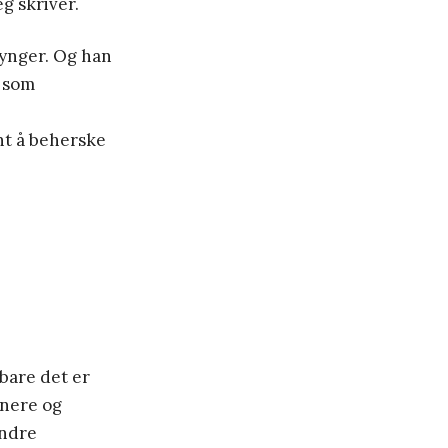
g skriver.
synger. Og han
e som
unt å beherske
 bare det er
tnere og
andre