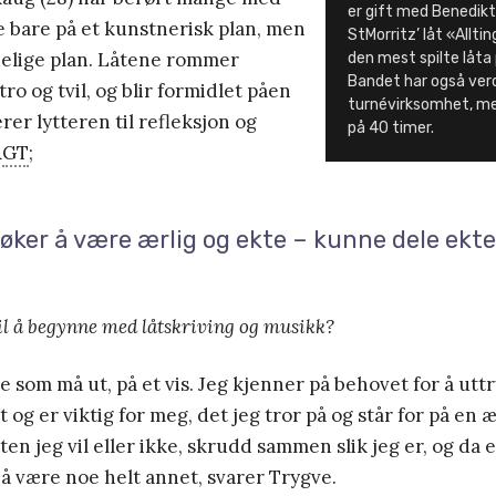
er gift med Benedikt
e bare på et kunstnerisk plan, men
StMorritz’ låt «Allting
delige plan. Låtene rommer
den mest spilte låta 
Bandet har også ver
ro og tvil, og blir formidlet påen
turnévirksomhet, me
rer lytteren til refleksjon og
på 40 timer.
&
GT
;
øker å være ærlig og ekte – kunne dele ekte
l å begynne med låtskriving og musikk?
e som må ut, på et vis. Jeg kjenner på behovet for å ut
t og er viktig for meg, det jeg tror på og står for på en 
ten jeg vil eller ikke, skrudd sammen slik jeg er, og da e
 å være noe helt annet, svarer Trygve.