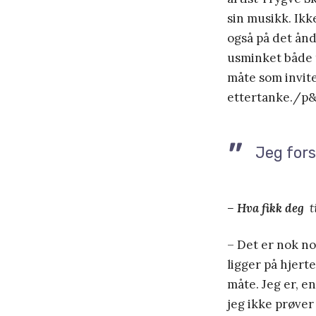
sin musikk. Ikk
også på det ån
usminket både t
måte som invite
ettertanke./p
Jeg fors
– Hva fikk deg
ti
– Det er nok no
ligger på hjerte
måte. Jeg er, en
jeg ikke prøver