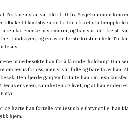
at Turkmenistan var blitt fritt fra Sovjetunionen kom
r tilbake til landsbyen de bodde i fra et studieopphold 
noen koreanske misjonærer, og han var blitt frelst. K
tne i landsbyen, og en av de første kristne i hele Turk
om Jesus.
atene mine besøkte han for å få underholdning. Han ser
e om Jesus for oss, men vi var fulle og bare lo av han. A
 besøk. Den fjerde gangen fortalte han om Jesu korsfes
t Jesus er veien, sannheten og livet, og at han er den 
 Batyr.
 og hørte han fortelle om Jesus ble Batyr stille, han kla
gikk hjem.