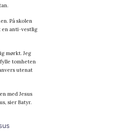
tan.
en. På skolen
 en anti-vestlig
dig mørkt. Jeg
 fylle tomheten
ranvers utenat
 Men med Jesus
s, sier Batyr.
sus