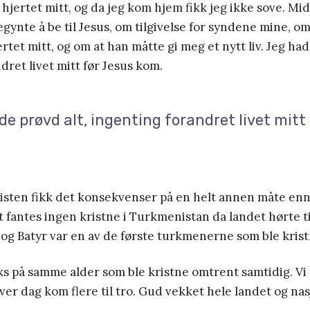
hjertet mitt, og da jeg kom hjem fikk jeg ikke sove. Midt
egynte å be til Jesus, om tilgivelse for syndene mine, o
rtet mitt, og om at han måtte gi meg et nytt liv. Jeg had
dret livet mitt før Jesus kom.
e prøvd alt, ingenting forandret livet mitt
isten fikk det konsekvenser på en helt annen måte enn 
t fantes ingen kristne i Turkmenistan da landet hørte t
og Batyr var en av de første turkmenerne som ble krist
ks på samme alder som ble kristne omtrent samtidig. Vi 
er dag kom flere til tro. Gud vekket hele landet og nasjo