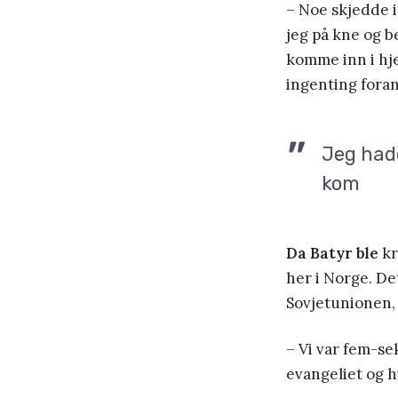
– Noe skjedde i 
jeg på kne og b
komme inn i hje
ingenting foran
Jeg hadd
kom
Da Batyr ble
kr
her i Norge. De
Sovjetunionen, 
– Vi var fem-se
evangeliet og hv