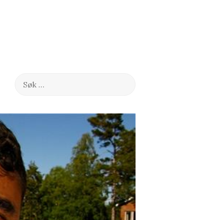
Søk
etter: