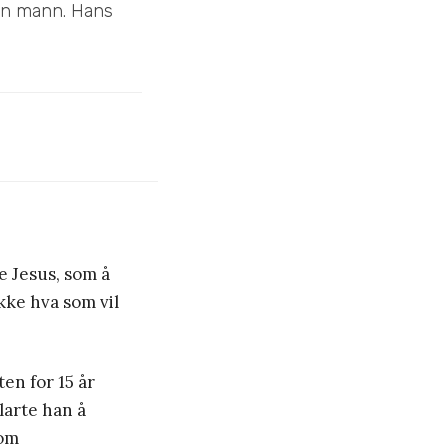
ten mann. Hans
e Jesus, som å
ikke hva som vil
en for 15 år
larte han å
nom