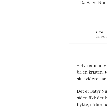
Da Batyr Nuro
iTro
24. sep
– Hva er min res
bli en kristen. 
skje videre, men
Det er Batyr Nu
siden fikk det 
flykte, nå bor 