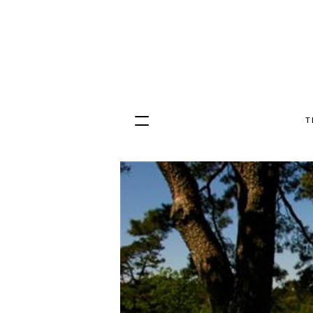
T
Hopp
til
innhold