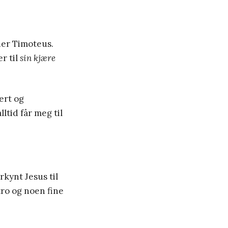
ider Timoteus.
r til
sin kjære
ert og
ltid får meg til
kynt Jesus til
tro og noen fine