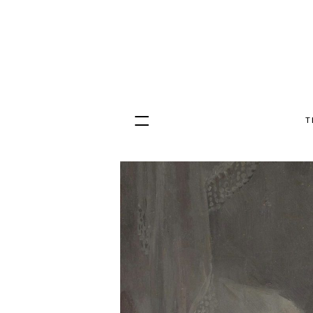
T
Hopp
til
innhold