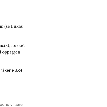
am (se Lukas
nsikt, husket
d opp igjen
råkene 3,6)
odne vil ære