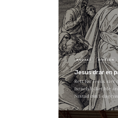
ANDAKT
BIBELEN
Jesus drar en pa
Rett før Jesus sier
Israelsfolket ble a
Nistad om i dagens