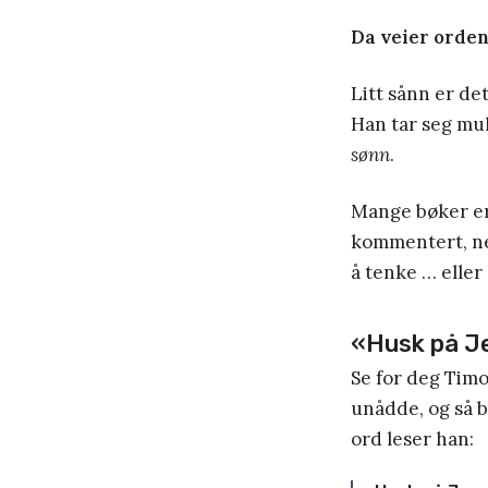
Da veier orden
Litt sånn er de
Han tar seg mul
sønn
.
Mange bøker er 
kommentert, ned
å tenke … eller
«Husk på Je
Se for deg Timo
unådde, og så b
ord leser han: