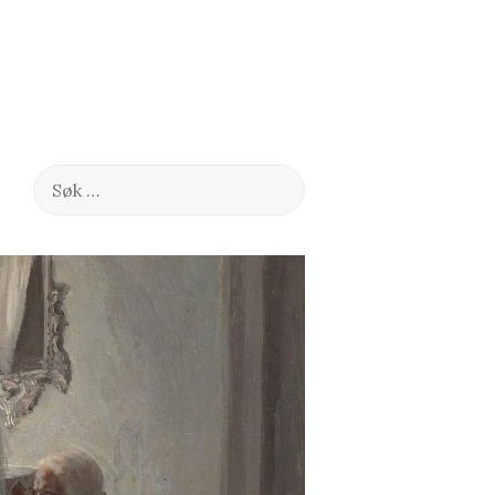
Søk
etter: