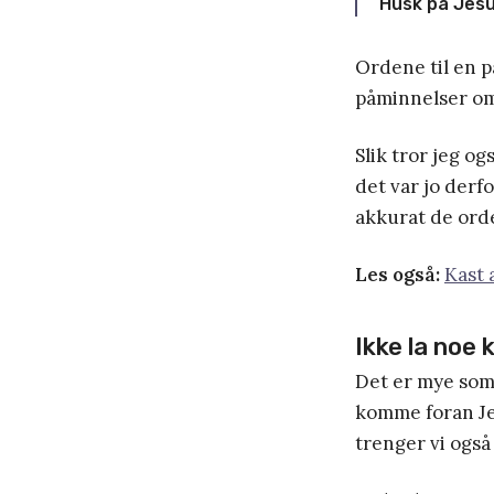
Husk på Jesu
Ordene til en p
påminnelser om 
Slik tror jeg o
det var jo derf
akkurat de ord
Les også:
Kast 
Ikke la noe
Det er mye som 
komme foran Jes
trenger vi også