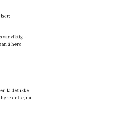
lser;
 var viktig –
 han å høre
en la det ikke
 høre dette, da