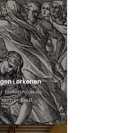
ngen i ørkenen
ar historie om da
 skriver Emil