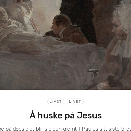
LIVET
LIVET
Å huske på Jesus
e på dødsleiet blir sjelden glemt. I Paulus sitt siste brev