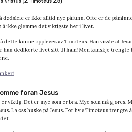
s Kristus (2. Timoteus 2,8)
å dødsleie er ikke alltid nye påfunn. Ofte er de påminne
å ikke glemme det viktigste her i livet.
gså dette kunne oppleves av Timoteus. Han visste at Jesus
or han dedikerte livet sitt til ham! Men kanskje trengte
ene.
anker!
 komme foran Jesus
er viktig. Det er mye som er bra. Mye som må gjøres. M
us. La oss huske på Jesus. For hvis Timoteus trengte å
 det.