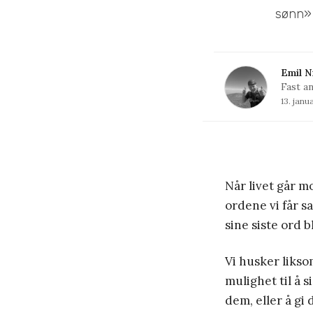
sønn» 
Emil N
Fast a
13. janu
Når livet går mo
ordene vi får s
sine siste ord b
Vi husker liksom
mulighet til å 
dem, eller å gi