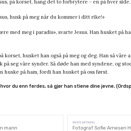
sus, på korset, hang det to forbrytere – en på hver side.
sus, husk på meg når du kommer i ditt rike!»
være med meg i paradis», svarte Jesus. Han husket på h
å korset, husket han også på meg og deg. Han så våre a
k på seg våre synder. Så døde han med syndene, og sto
n huske på ham, fordi han husket på oss først.
m
hvor du enn ferdes,
så gjør han stiene dine
jevne.
(Ordsp
en mann
Fotograf Sofie Arnesen H