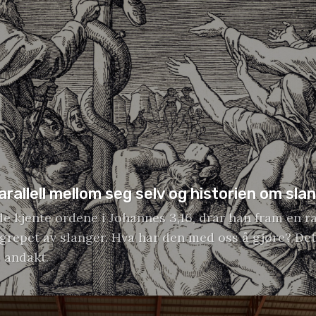
rallell mellom seg selv og historien om sla
 de kjente ordene i Johannes 3,16, drar han fram en r
ngrepet av slanger. Hva har den med oss å gjøre? Det
 andakt.