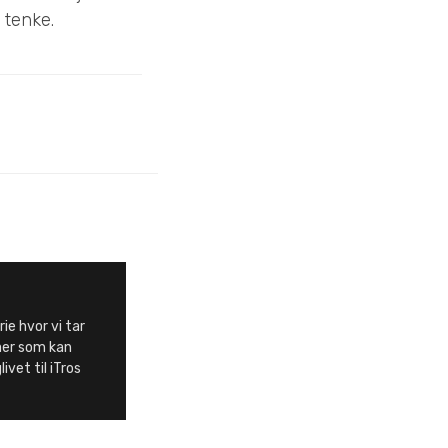
 tenke.
rie hvor vi tar
aer som kan
ivet til iTros