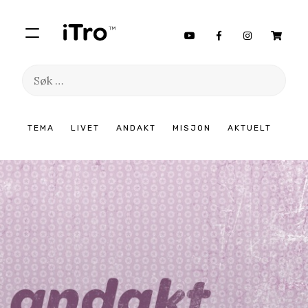
Søk
etter:
Hopp
TEMA
LIVET
ANDAKT
MISJON
AKTUELT
til
innhold