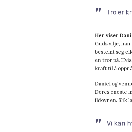
Tro er k
Her viser Dani
Guds vilje, han 
bestemt seg ell
en tror på. Hvi
kraft til å oppn
Daniel og vennen
Deres eneste m
ildovnen. Slik læ
Vi kan h