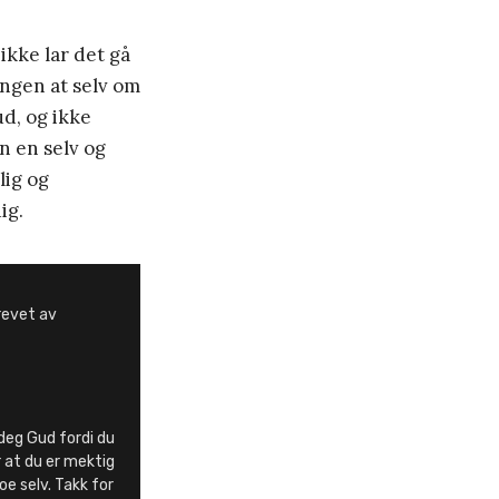
ikke lar det gå
ongen at selv om
ud, og ikke
n en selv og
lig og
ig.
revet av
 deg Gud fordi du
r at du er mektig
oe selv. Takk for