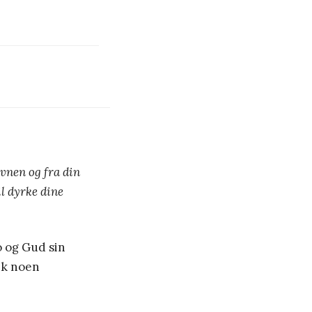
dovnen og fra
din
il dyrke dine
o og Gud sin
lik noen