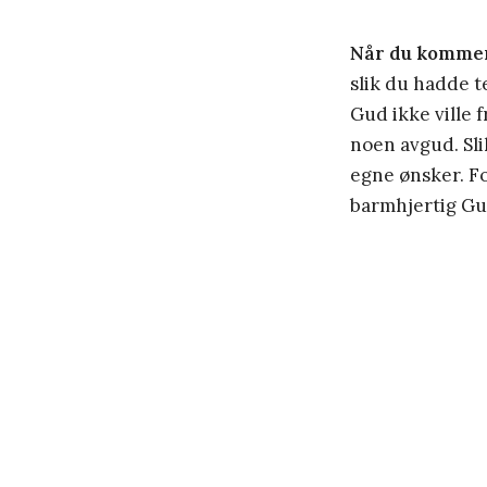
Når du komme
slik du hadde t
Gud ikke ville f
noen avgud. Sli
egne ønsker. Fo
barmhjertig Gud