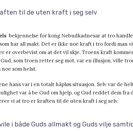
raften til de uten kraft i seg selv
els
bekjennelse for kong Nebudkadnesar at tro handler
som har all makt. Det er ikke noe kraft i tro fordi man v
er er overbevist om at det vil skje. Troens kraft komm
s Gud, som troen retter seg mot, var en illusjon, ville t
å noe som helst.
e hans var i en totalt håpløs situasjon. Selv var de hel
ulighet var å be Gud om hjelp, og Gud reddet dem fra 
rer vi at tro er kraften til de uten kraft i seg selv.
vile i både Guds allmakt og Guds vilje samti