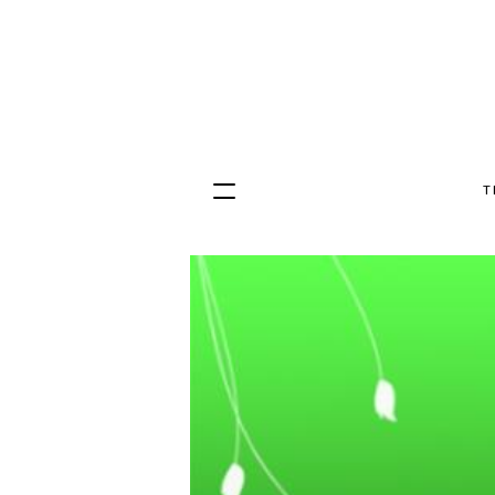
T
Hopp
til
innhold