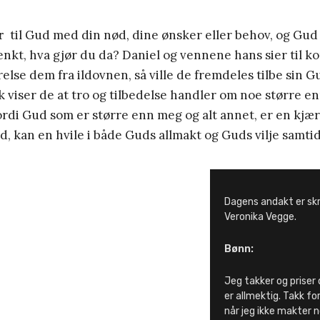
r
til Gud med din nød, dine ønsker eller behov, og Gud 
enkt, hva gjør du da? Daniel og vennene hans sier til k
relse dem fra ildovnen, så ville de fremdeles tilbe sin G
k viser de at tro og tilbedelse handler om noe større en
rdi Gud som er større enn meg og alt annet, er en kjær
, kan en hvile i både Guds allmakt og Guds vilje samtid
Dagens andakt er sk
Veronika Vegge.
Bønn:
Jeg takker og priser
er allmektig. Takk fo
når jeg ikke makter n