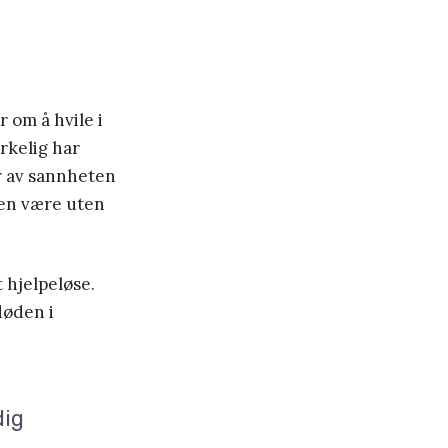
 om å hvile i
irkelig har
er av sannheten
roen være uten
t hjelpeløse.
døden i
dig