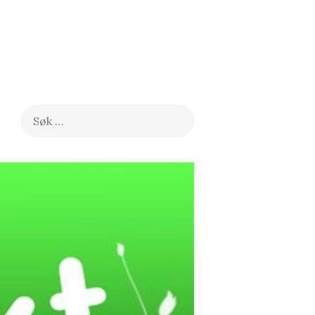
Søk
etter: