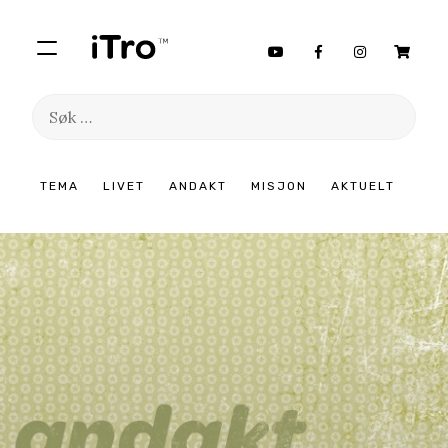
Søk
etter:
Hopp
TEMA
LIVET
ANDAKT
MISJON
AKTUELT
til
innhold