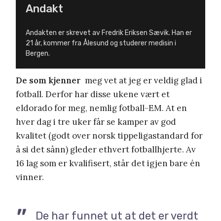
Andakt
Andakten er skrevet av Fredrik Eriksen Sævik. Han er
21 år, kommer fra Ålesund og studerer medisin i
Bergen.
De som kjenner
meg vet at jeg er veldig glad i
fotball. Derfor har disse ukene vært et
eldorado for meg, nemlig fotball-EM. At en
hver dag i tre uker får se kamper av god
kvalitet (godt over norsk tippeligastandard for
å si det sånn) gleder ethvert fotballhjerte. Av
16 lag som er kvalifisert, står det igjen bare én
vinner.
De har funnet ut at det er verdt