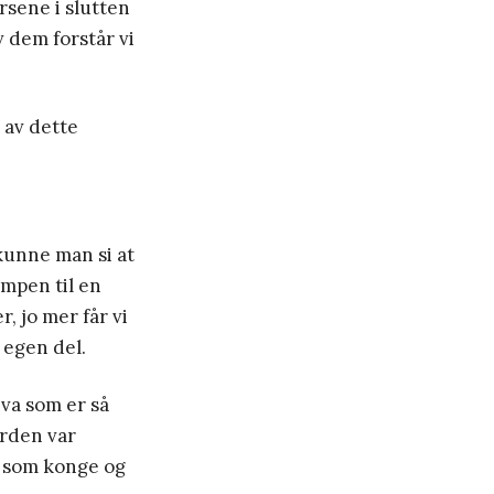
rsene i slutten
v dem forstår vi
 av dette
kunne man si at
mpen til en
, jo mer får vi
 egen del.
hva som er så
orden var
m som konge og