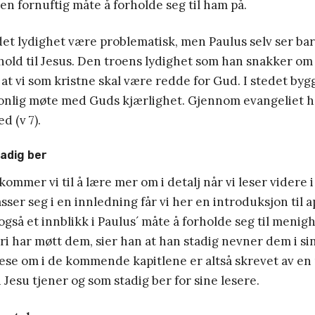
en fornuftig måte å forholde seg til ham på.
rdet lydighet være problematisk, men Paulus selv ser bare
orhold til Jesus. Den troens lydighet som han snakker om
at vi som kristne skal være redde for Gud. I stedet bygg
sonlig møte med Guds kjærlighet. Gjennom evangeliet har
d (v 7).
adig ber
ommer vi til å lære mer om i detalj når vi leser videre
ser seg i en innledning får vi her en introduksjon til 
 også et innblikk i Paulus´ måte å forholde seg til menig
ri har møtt dem, sier han at han stadig nevner dem i si
l lese om i de kommende kapitlene er altså skrevet av e
i Jesu tjener og som stadig ber for sine lesere.