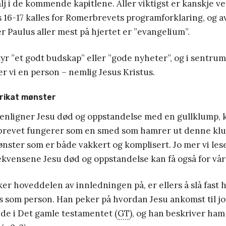
alj i de kommende kapitlene. Aller viktigst er kanskje ve
s 16-17 kalles for Romerbrevets programforklaring, og a
er Paulus aller mest på hjertet er ”evangelium”.
r ”et godt budskap” eller ”gode nyheter”, og i sentrum
 vi en person – nemlig Jesus Kristus.
ntrikat mønster
nligner Jesu død og oppstandelse med en gullklump, 
brevet fungerer som en smed som hamrer ut denne klu
nster som er både vakkert og komplisert. Jo mer vi leser
ekvensene Jesu død og oppstandelse kan få også for vår
er hoveddelen av innledningen på, er ellers å slå fast 
s som person. Han peker på hvordan Jesu ankomst til j
ede i Det gamle testamentet (
GT
), og han beskriver ha