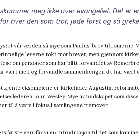
 skammer meg ikke over evangeliet. Det er e
e for hver den som tror, jøde først og så greke
rystet vår verden så mye som Paulus´ brev til romerne. V
rinnelige leserne tok i mot brevet, men gjennom kirken
 lese om personer som har blitt forvandlet av Romerbre
ar vært med og forvandle sammenhengen de har vært en
t kjente eksemplene er kirkefader Augustin, reformat
elseslederen John Wesley. Mye av budskapet som disse
er til å være i fokus i samlingene fremover.
ets første vers får vi en introduksjon til det som komm