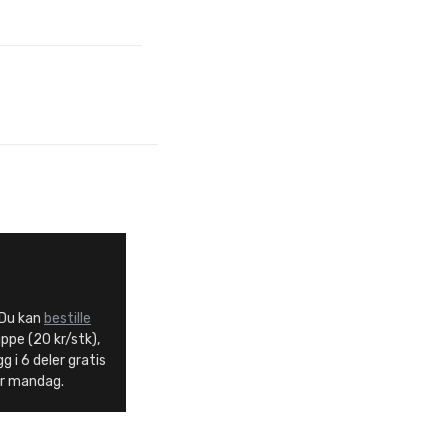
 Du kan
bestille
uppe (20 kr/stk),
g i 6 deler gratis
er mandag.