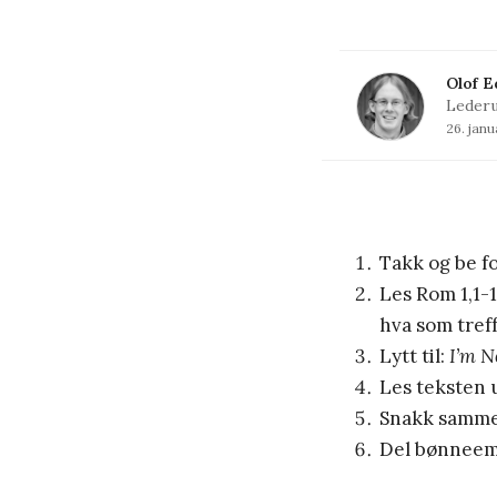
Olof E
Lederu
26. janu
Takk og be f
Les Rom 1,1-1
hva som tref
Lytt til:
I’m 
Les teksten u
Snakk samme
Del bønneem