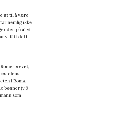
 ut til å være
 tar nemlig ikke
er den på at vi
 vi fått del i
 i Romerbrevet,
apostelens
heten i Roma.
ne bønner (v 9-
n mann som