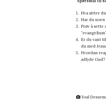
Spørsmål til s
Hva sitter du
Har du noen g
Prøv å sette 
”evangelium” 
Er du vant t
du med Jesu
Hvordan reag
adlyde Gud? 
Yoal Desurm