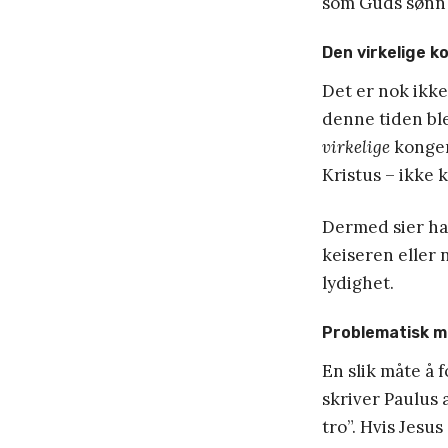
som Guds sønn (
Den virkelige k
Det er nok ikke
denne tiden ble
virkelige
kongen
Kristus – ikke 
Dermed sier han
keiseren eller 
lydighet.
Problematisk m
En slik måte å 
skriver Paulus 
tro”. Hvis Jesu