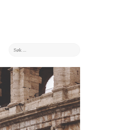
Søk
etter: