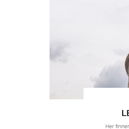
L
Her finne