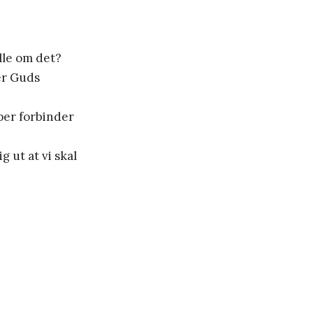
elle om det?
er Guds
per forbinder
 ut at vi skal