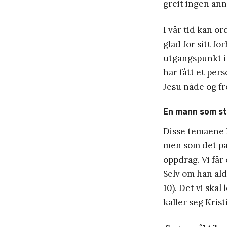
greit ingen ann
I vår tid kan o
glad for sitt f
utgangspunkt i 
har fått et per
Jesu nåde og fre
En mann som st
Disse temaene k
men som det pas
oppdrag. Vi får
Selv om han ald
10). Det vi ska
kaller seg Krist