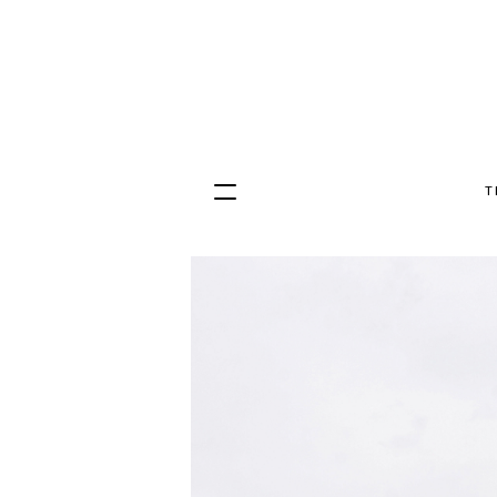
T
Hopp
til
innhold