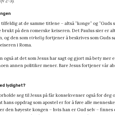
v 2-3).
ongen
 tilfeldig at de samme titlene – altså ”konge” og ”Guds 
 brukt på den romerske keiseren. Det Paulus sier er al
, og den som
virkelig
fortjener å beskrives som Guds s
keiseren i Roma.
 også at det som Jesus har sagt og gjort må bety mer 
noen annen politiker mener. Bare Jesus fortjener vår ab
ed lydighet?
forholde seg til Jesus på får konsekvenser også for deg o
at hans oppdrag som apostel er for å føre alle mennesker 
s er den høyeste kongen – hvis han er Gud selv – finnes 