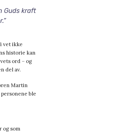
n Guds kraft
r.”
i vet ikke
s historie kan
vets ord – og
 del av.
oren Martin
 personene ble
er og som