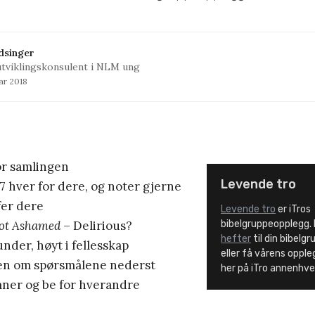
dsinger
tviklingskonsulent i NLM ung
ar 2018
or samlingen
Levende tro
7 hver for dere, og noter gjerne
fer dere
Levende tro
er iTros
Not Ashamed
– Delirious?
bibelgruppeopplegg.
hefter
til din bibelgr
nder, høyt i fellesskap
eller få vårens oppleg
n om spørsmålene nederst
her på iTro annenhv
ner og be for hverandre