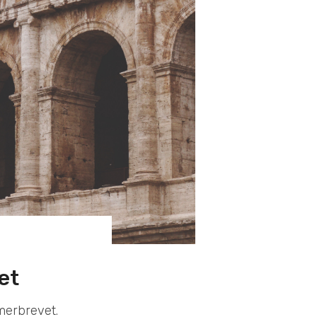
et
merbrevet.