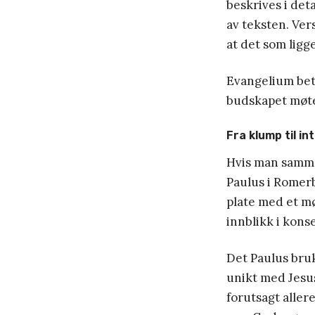
beskrives i det
av teksten. Ver
at det som ligg
Evangelium bety
budskapet møter
Fra klump til i
Hvis man samme
Paulus i Romer
plate med et mø
innblikk i kons
Det Paulus bruk
unikt med Jesu
forutsagt aller