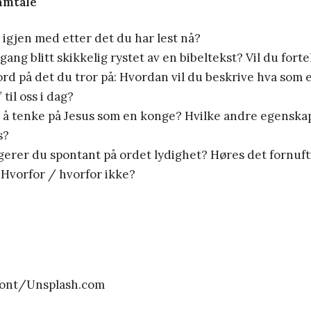
amtale
 igjen med etter det du har lest nå?
ang blitt skikkelig rystet av en bibeltekst? Vil du fort
ord på det du tror på: Hvordan vil du beskrive hva som 
til oss i dag?
il å tenke på Jesus som en konge? Hvilke andre egenska
s?
erer du spontant på ordet lydighet? Høres det fornuftig
Hvorfor / hvorfor ikke?
ont/Unsplash.com