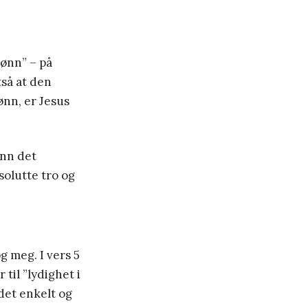
sønn” – på
tså at den
ønn, er Jesus
enn det
solutte tro og
g meg. I vers 5
til ”lydighet i
det enkelt og