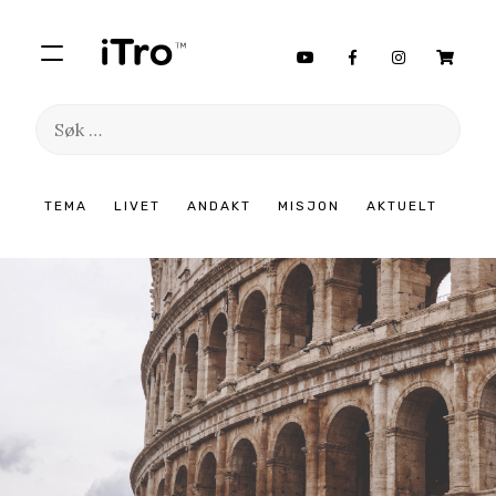
Søk
etter:
Hopp
TEMA
LIVET
ANDAKT
MISJON
AKTUELT
til
innhold