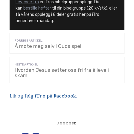
Levende tro
er iTros bibelgruppeopplegg. Du
kan
bestille hefter
til din bibelgruppe (20 kr/stk), eller
få vårens opplegg i 8 deler gratis her på iTro
annenhver mandag.
Å møte meg selv i Guds speil
Hvordan Jesus setter oss fri fra å leve i
skam
Lik og følg
iTro
på
Facebook
.