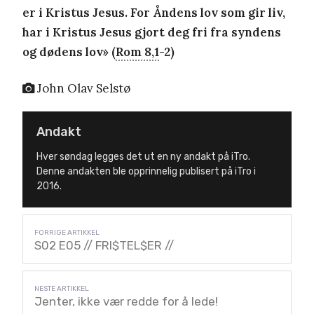
er i Kristus Jesus. For Åndens lov som gir liv,
har i Kristus Jesus gjort deg fri fra syndens
og dødens lov» (
Rom 8,1
-2)
John Olav Selstø
Andakt
Hver søndag legges det ut en ny andakt på iTro.
Denne andakten ble opprinnelig publisert på iTro i
2016.
S02 E05 // FRI$TEL$ER //
Jenter, ikke vær redde for å lede!