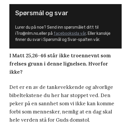
Spørsmål og svar
Lurer du på noe? Send inn spørsmålet ditt til
iTro@nlm.no,eller på
facebooksida vår
. Eller kanskje
finner du svar i Spørsmål og Svar-spalten vår.
I Matt 25,26-46 står ikke troennevnt som
frelses grunn i denne lignelsen. Hvorfor
ikke?
Det er en av de tankevekkende og alvorlige
bibeltekstene du her har stoppet ved. Den
peker på en sannhet som vi ikke kan komme
forbi som mennesker, nemlig at en dag skal
hele verden stå for Guds domstol.