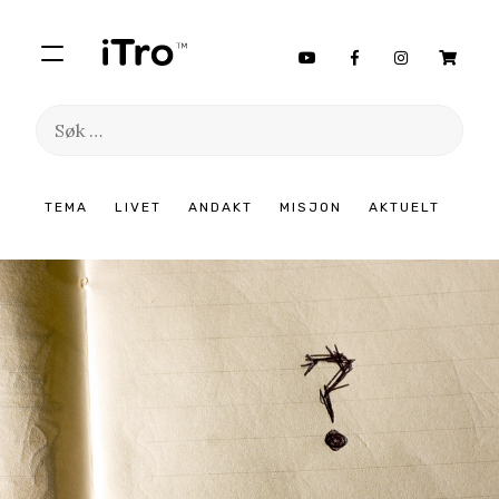
Søk
etter:
Hopp
TEMA
LIVET
ANDAKT
MISJON
AKTUELT
til
innhold