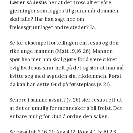
Lærer så Jesus
her at det tross alt er våre
gjerninger som legges til grunn når dommen
skal falle? Har han sagt noe om
frelsesgrunnlaget andre steder? Ja.
Se for eksempel fortellingen om Jesus og den
rike unge mannen (Matt 19,16-26). Mannen
spør hva mer han skal gjøre for å være sikret
evig liv. Jesus snur helt på det og sier at han må
kvitte seg med avguden sin, rikdommen. Først
da kan han sette Gud på førsteplass (v. 21).
Senere i samme avsnitt (v. 26) sier Jesus rett ut
at det er umulig for mennesker å bli frelst. Det
er bare mulig for Gud å ordne den saken.
Se også
Joh 3,16
-21; Apg 4,12; Rom 4,1-5; Ef 2,8-