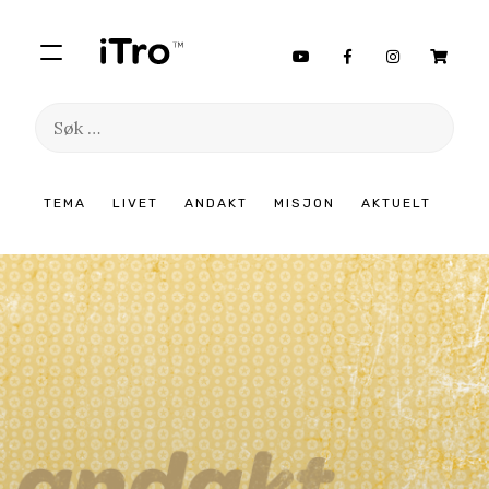
Søk
etter:
Hopp
TEMA
LIVET
ANDAKT
MISJON
AKTUELT
til
innhold