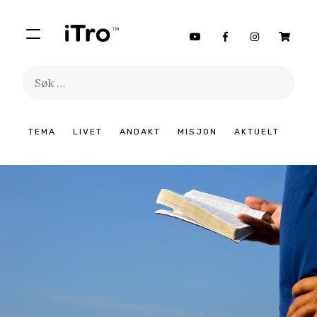
Søk
etter:
Hopp
TEMA
LIVET
ANDAKT
MISJON
AKTUELT
til
innhold