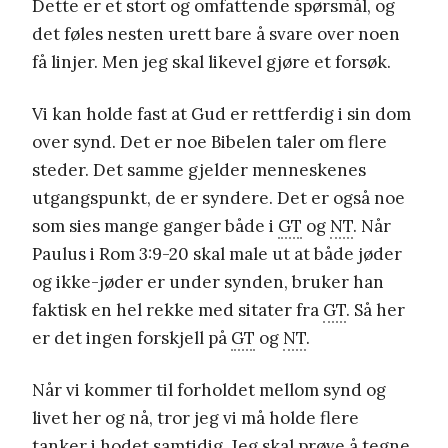
Dette er et stort og omfattende spørsmål, og
det føles nesten urett bare å svare over noen
få linjer. Men jeg skal likevel gjøre et forsøk.
Vi kan holde fast at Gud er rettferdig i sin dom
over synd. Det er noe Bibelen taler om flere
steder. Det samme gjelder menneskenes
utgangspunkt, de er syndere. Det er også noe
som sies mange ganger både i
GT
og
NT
. Når
Paulus i Rom 3:9-20 skal male ut at både jøder
og ikke-jøder er under synden, bruker han
faktisk en hel rekke med sitater fra
GT
. Så her
er det ingen forskjell på
GT
og
NT
.
Når vi kommer til forholdet mellom synd og
livet her og nå, tror jeg vi må holde flere
tanker i hodet samtidig. Jeg skal prøve å tegne