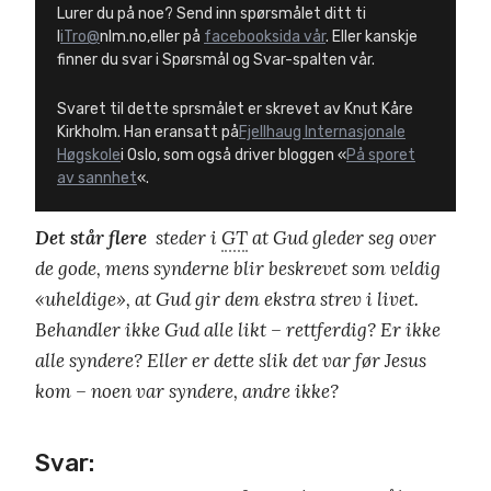
Lurer du på noe? Send inn spørsmålet ditt ti
l
iTro@
nlm.no,eller på
facebooksida vår
. Eller kanskje
finner du svar i Spørsmål og Svar-spalten vår.
Svaret til dette sprsmålet er skrevet av Knut Kåre
Kirkholm. Han eransatt på
Fjellhaug Internasjonale
Høgskole
i Oslo, som også driver bloggen «
På sporet
av sannhet
«.
Det står flere
steder i
GT
at Gud gleder seg over
de gode, mens synderne blir beskrevet som veldig
«uheldige», at Gud gir dem ekstra strev i livet.
Behandler ikke Gud alle likt – rettferdig? Er ikke
alle syndere? Eller er dette slik det var før Jesus
kom – noen var syndere, andre ikke?
Svar: