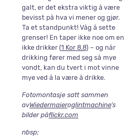
galt, er det ekstra viktig å være
bevisst på hva vi mener og gjør.
Ta et standpunkt! Våg å sette
grenser! En taper ikke noe om en
ikke drikker (
1 Kor 8,8
) – og når
drikking fører med seg så mye
vondt, kan du tvert i mot vinne
mye ved å la være å drikke.
Fotomontasje satt sammen
av
Wiedermaier
og
lintmachine
‘s
bilder på
flickr.com
nbsp;