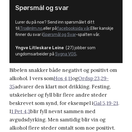
Spørsmål og svar
Lurer du på noe? Send inn spørsmålet ditt
til
iTro@nlm.no
,eller på
facebooksida vår
.Eller kanskje
finner du svar i
Spørsmål og Svar
-spalten vår.
Yngve Litleskare Leine
(27) jobber som
ungdomsarbeider på
Sygna VGS
.
Bibelen snakker både negativt og positivt om
alkohol. I vers som
Hos 4,11
og
Ordsp 23,29-
35
advarer den klart mot drikking. Festing,
utskeielser og fyll blir flere andre steder
beskrevet som synd, for eksempel i
Gal 5,19-21
.
I
1 Pet 4,3
blir fyll nevnt sammen med
avgudsdyrking. Men samtidig blir vin og
alkohol flere steder omtalt som noe positivt.