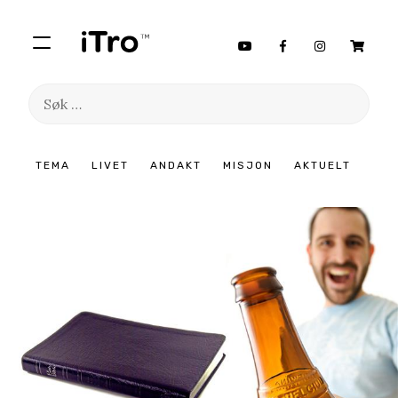
Søk
etter:
Hopp
TEMA
LIVET
ANDAKT
MISJON
AKTUELT
til
innhold