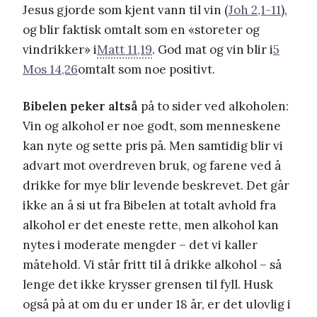
Jesus gjorde som kjent vann til vin (
Joh 2,1-11
),
og blir faktisk omtalt som en «storeter og
vindrikker» i
Matt 11,19
. God mat og vin blir i
5
Mos 14,26
omtalt som noe positivt.
Bibelen peker altså
på to sider ved alkoholen:
Vin og alkohol er noe godt, som menneskene
kan nyte og sette pris på. Men samtidig blir vi
advart mot overdreven bruk, og farene ved å
drikke for mye blir levende beskrevet. Det går
ikke an å si ut fra Bibelen at totalt avhold fra
alkohol er det eneste rette, men alkohol kan
nytes i moderate mengder – det vi kaller
måtehold. Vi står fritt til å drikke alkohol – så
lenge det ikke krysser grensen til fyll. Husk
også på at om du er under 18 år, er det ulovlig i