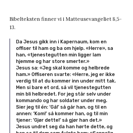
Bibelteksten finner vi i Matteusevangeliet 8,5-
13.
Da Jesus gikk inn i Kapernaum, kom en
offiser til ham og ba om hjelp. «Herre», sa
han, «tjenestegutten min ligger lam
hjemme og har store smerter.»
Jesus sa: «Jeg skal komme og helbrede
ham.» Offiseren svarte: «Herre, jeg er ikke
verdig til at du kommer inn under mitt tak.
Men si bare et ord, så vil tjenestegutten
min bli helbredet. For jeg står selv under
kommando og har soldater under meg.
Sier jeg til én: ‘Gå!’ så går han, og til en
annen: ‘Kom!’ så kommer han, og til min
tjener: ‘Gjør dette!’ så gjør han det.»
Jesus undret seg da han hørte dette, og