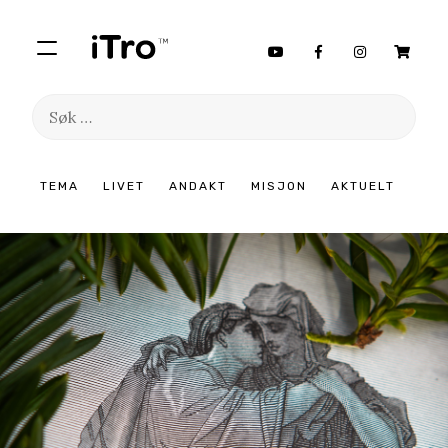
Søk
etter:
Hopp
TEMA
LIVET
ANDAKT
MISJON
AKTUELT
til
innhold