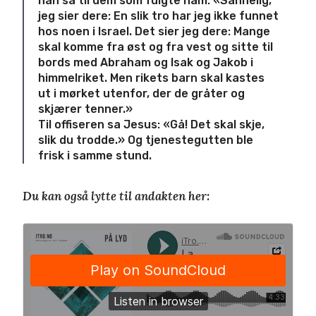
han sa til dem som fulgte ham: «Sannelig,
jeg sier dere: En slik tro har jeg ikke funnet
hos noen i Israel. Det sier jeg dere: Mange
skal komme fra øst og fra vest og sitte til
bords med Abraham og Isak og Jakob i
himmelriket. Men rikets barn skal kastes
ut i mørket utenfor, der de gråter og
skjærer tenner.»
Til offiseren sa Jesus: «Gå! Det skal skje,
slik du trodde.» Og tjenestegutten ble
frisk i samme stund.
Du kan også lytte til andakten her: