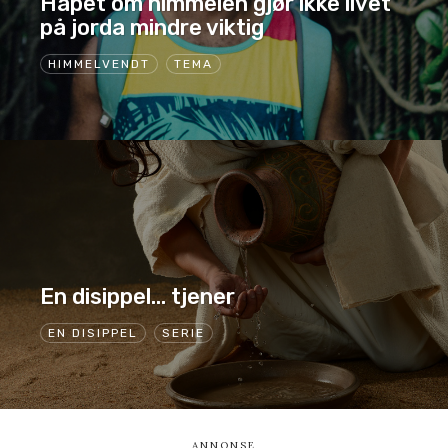
Håpet om himmelen gjør ikke livet
på jorda mindre viktig
HIMMELVENDT
TEMA
En disippel… tjener
EN DISIPPEL
SERIE