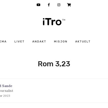
EMA
LIVET
ANDAKT
MISJON
AKTUELT
Rom 3,23
d Sande
ournalist
uar 2023