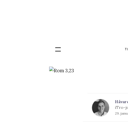
T
Hopp
til
innhold
Håvar
iTro-j
29. jan