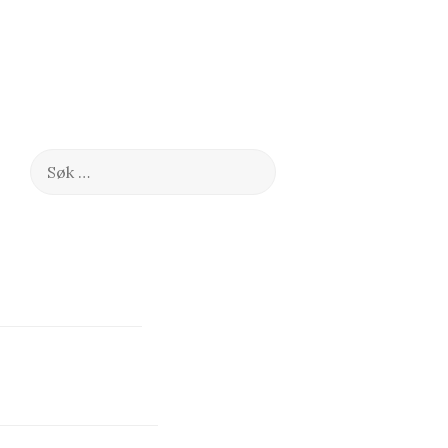
Søk
etter: