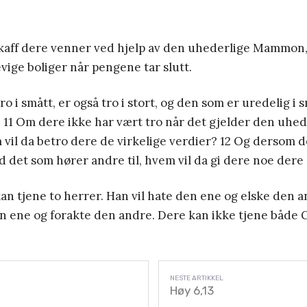
Skaff dere venner ved hjelp av den uhederlige Mammon,
evige boliger når pengene tar slutt.
o i smått, er også tro i stort, og den som er uredelig i 
t. 11 Om dere ikke har vært tro når det gjelder den uhed
il da betro dere de virkelige verdier? 12 Og dersom d
d det som hører andre til, hvem vil da gi dere noe dere 
kan tjene to herrer. Han vil hate den ene og elske den a
en ene og forakte den andre. Dere kan ikke tjene både
Høy 6,13