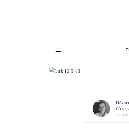
T
Hopp
til
innhold
Håvar
iTro-j
4. mars