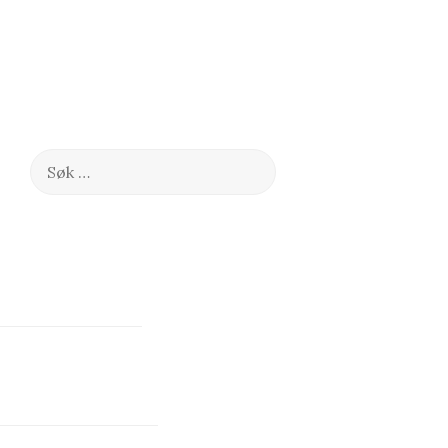
Søk
etter: