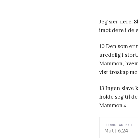
Jeg sier dere: 
imot dere i de 
10 Den som er tr
uredelig i stor
Mammon, hvem v
vist troskap me
13 Ingen slave 
holde seg til d
Mammon.»
Matt 6,24