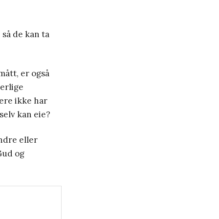
 så de kan ta
smått, er også
erlige
ere ikke har
selv kan eie?
ndre eller
 Gud og