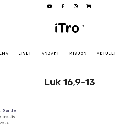
EMA
LIVET
ANDAKT
MISJON
AKTUELT
Luk 16,9-13
d Sande
ournalist
 2024