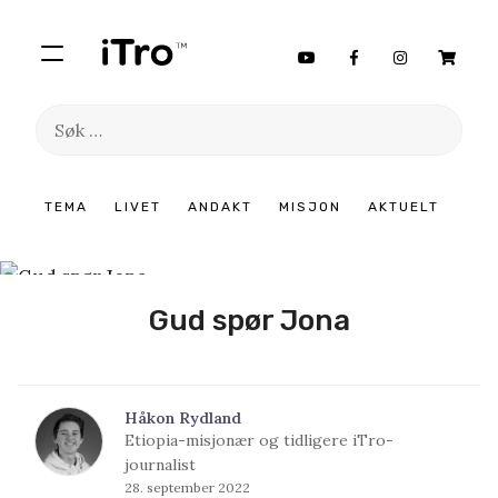
Søk
etter:
Hopp
TEMA
LIVET
ANDAKT
MISJON
AKTUELT
til
innhold
Gud spør Jona
Håkon Rydland
Etiopia-misjonær og tidligere iTro-
journalist
28. september 2022