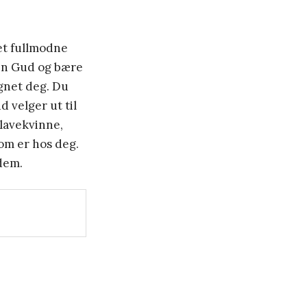
det fullmodne
din Gud og bære
ignet deg.
Du
 velger ut til
slavekvinne,
som er hos deg.
 dem.