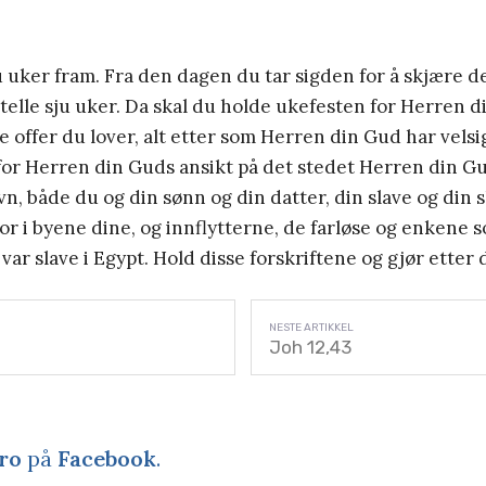
ju uker fram. Fra den dagen du tar sigden for å skjære 
telle sju uker.
Da skal du holde ukefesten for Herren 
ige offer du lover, alt etter som Herren din Gud har vels
for Herren din Guds ansikt på det stedet Herren din Gud
avn, både du og din sønn og din datter, din slave og din 
or i byene dine, og innflytterne, de farløse og enkene 
 var slave i Egypt. Hold disse forskriftene og gjør etter
Joh 12,43
ro
på
Facebook
.