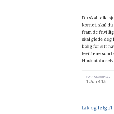
Du skal telle s
kornet, skal du 
fram de frivill
skal glede deg 
bolig for sitt n
levittene som b
Husk at du selv
1 Joh 4,13
Lik og følg
iT