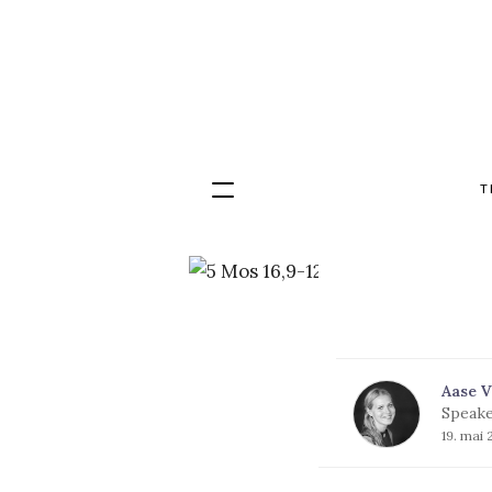
T
Hopp
til
innhold
Aase V
Speake
19. mai