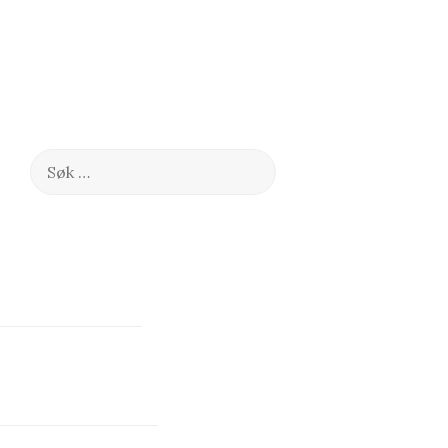
Søk
etter: