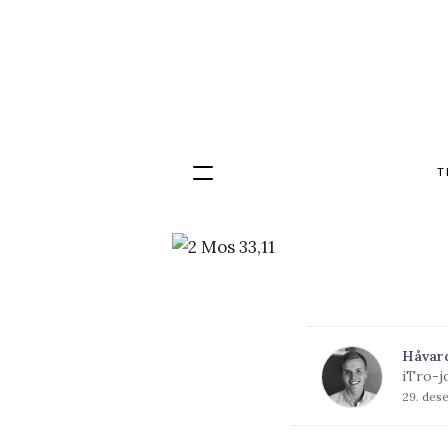
T
Hopp
til
innhold
Håvar
iTro-j
29. des