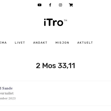
EMA
LIVET
ANDAKT
MISJON
AKTUELT
2 Mos 33,11
d Sande
ournalist
ember 2023