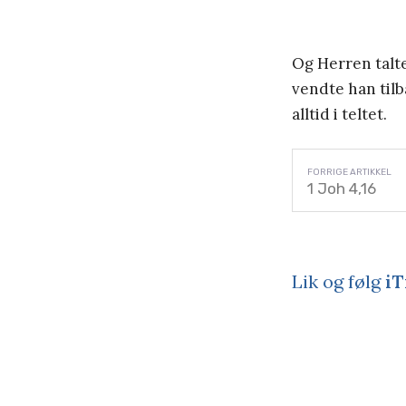
Og Herren talte
vendte han tilb
alltid i teltet.
1 Joh 4,16
Lik og følg
iT