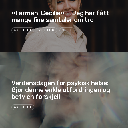
«Farmen-Cecilie»: – Jeg har fått
mange fine samtaler om tro
AKTUELT
KULTUR
SETT
Verdensdagen for psykisk helse:
Gjør denne enkle utfordringen og
bety en forskjell
AKTUELT