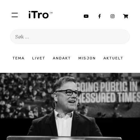
Søk
etter:
Hopp
TEMA
LIVET
ANDAKT
MISJON
AKTUELT
til
innhold