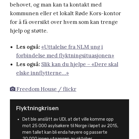
behovet, og man kan ta kontakt med
kommunen eller et lokalt Røde Kors-kontor
for å få oversikt over hvem som kan trenge
hjelp og støtte.
Les også:
«Uttalelse fra NLM ung i
forbindelse med flyktningsituasjonen»
Les også:
Slik kan du hjelpe – «Dere skal
elske innflytterne…»
Freedom House / flickr
Flyktningkrisen
Det ble anslått av UDI, at det ville komme opp
mot 25 000 asylsøkere til Norge i løpet av 2015,
men tallet kan bli enda høyere og passerte
20 000 innen utgangen av oktober.