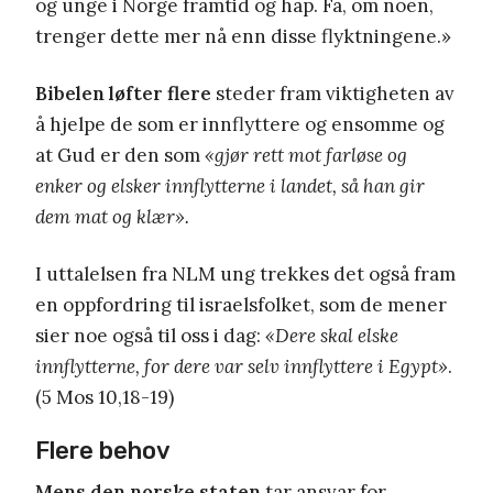
og unge i Norge framtid og håp. Få, om noen,
trenger dette mer nå enn disse flyktningene.»
Bibelen løfter flere
steder fram viktigheten av
å hjelpe de som er innflyttere og ensomme og
at Gud er den som
«gjør rett mot farløse og
enker og elsker innflytterne i landet, så han gir
dem mat og klær».
I uttalelsen fra NLM ung trekkes det også fram
en oppfordring til israelsfolket, som de mener
sier noe også til oss i dag:
«Dere skal elske
innflytterne, for dere var selv innflyttere i Egypt»
.
(5 Mos 10,18-19)
Flere behov
Mens den norske
staten
tar ansvar for