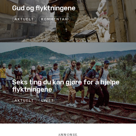
Gud og flyktningene
AKTUELT
KOMMENTAR
Seks ting du kan gjøre for å hjelpe
flyktningene
AKTUELT
LIVET