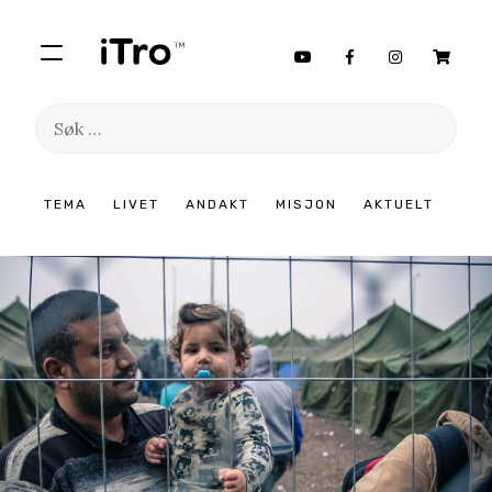
Søk
etter:
Hopp
TEMA
LIVET
ANDAKT
MISJON
AKTUELT
til
innhold