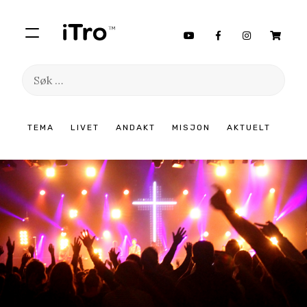
Søk
etter:
Hopp
TEMA
LIVET
ANDAKT
MISJON
AKTUELT
til
innhold