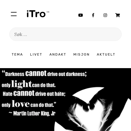
Søk
etter:
Hopp
TEMA
LIVET
ANDAKT
MISJON
AKTUELT
til
innhold