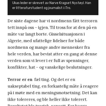
Ukas leder er skrevet av Narve Kragset Nystøyl. Han
er litteraturstudent og journalist i iTro.
De siste dagene har vi nordmenn fått terroren
tett innpå oss – igjen. Til tross for at den på en
måte var langt borte. Gisselsituasjonen i
Algerie, med ufattelige lidelser for både
nordmenn og mange andre mennesker fra
hele verden, har bevist atter en gang at denne
verden som vi lever i er full av spenninger,
konflikter, hat – og vanskelige beslutninger.
Terror er en
fæl ting. Og det er en
uakseptabel ting, en forkastelig måte å reagere
på i møte med en meningsmotsetning. Det kan
ikke tolereres, og ble heller ikke tolerert.
Resultatet ble tragisk, uansett. For begge