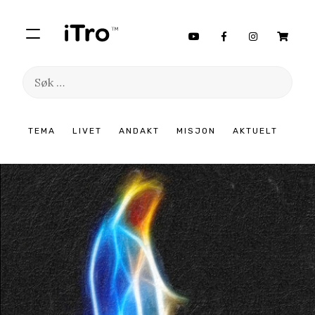
Søk
etter:
Hopp
TEMA
LIVET
ANDAKT
MISJON
AKTUELT
til
innhold