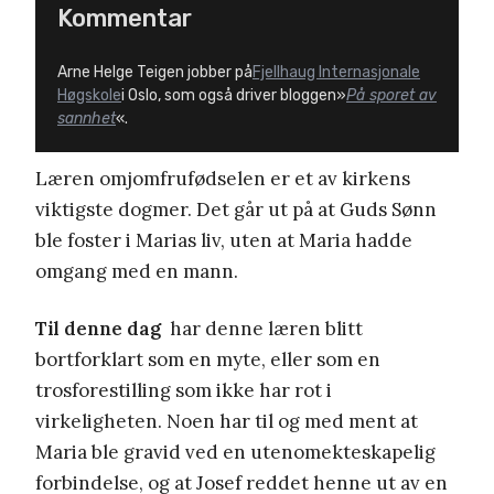
Kommentar
Arne Helge Teigen jobber på
Fjellhaug Internasjonale
Høgskole
i Oslo, som også driver bloggen»
På sporet av
sannhet
«.
Læren omjomfrufødselen er et av kirkens
viktigste dogmer. Det går ut på at Guds Sønn
ble foster i Marias liv, uten at Maria hadde
omgang med en mann.
Til denne dag
har denne læren blitt
bortforklart som en myte, eller som en
trosforestilling som ikke har rot i
virkeligheten. Noen har til og med ment at
Maria ble gravid ved en utenomekteskapelig
forbindelse, og at Josef reddet henne ut av en