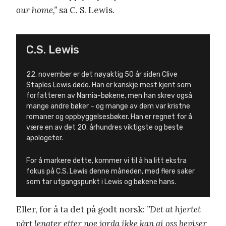
our home,”
sa C. S. Lewis.
C.S. Lewis
22. november er det nøyaktig 50 år siden Clive
Staples Lewis døde. Han er kanskje mest kjent som
forfatteren av Narnia-bøkene, men han skrev også
mange andre bøker – og mange av dem var kristne
romaner og oppbyggelsesbøker. Han er regnet for å
være en av det 20. århundres viktigste og beste
apologeter.
For å markere dette, kommer vi til å ha litt ekstra
fokus på C.S. Lewis denne måneden, med flere saker
som tar utgangspunkt i Lewis og bøkene hans.
Eller, for å ta det på godt norsk:
”Det at hjertet
vårt lengter etter noe jorda ikke kan gi oss beviser