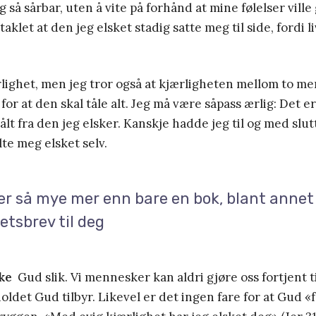
eg så sårbar, uten å vite på forhånd at mine følelser ville
aklet at den jeg elsket stadig satte meg til side, fordi li
rlighet, men jeg tror også at kjærligheten mellom to 
for at den skal tåle alt. Jeg må være såpass ærlig: Det e
ålt fra den jeg elsker. Kanskje hadde jeg til og med slu
ølte meg elsket selv.
er så mye mer enn bare en bok, blant annet
etsbrev til deg
kke
Gud slik. Vi mennesker kan aldri gjøre oss fortjent t
oldet Gud tilbyr. Likevel er det ingen fare for at Gud «