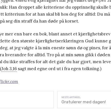
yggen. «Med evig kjærlighet har jeg elsket deg» (Jer 31,
lik: Han droppet alle kriteriene du opprinnelig skulle bl
t kriterium for at han skal bli hos deg for alltid: Du må 
på seg din straff da han døde på korset.
ye mer enn bare en bok, blant annet et kjærlighetsbrev t
dette den største kjærlighetserklæringen Gud kunne gi
deg, at jeg valgte å la min eneste sønn dø og pines, for
fra hverandre for alltid. Tro på at min sønn gikk i døden
kal du ikke straffes for alt det gale du har gjort, men 
(
Joh 3,16
sagt med egne ord ut i fra egen tolkning.)
flickr.com
Gratulerer med dagen!