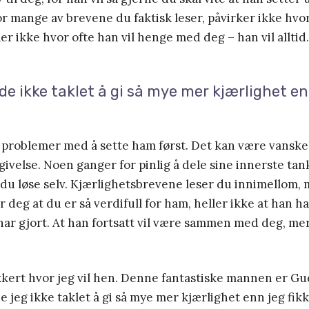
or mange av brevene du faktisk leser, påvirker ikke hvo
er ikke hvor ofte han vil henge med deg – han vil alltid.
e ikke taklet å gi så mye mer kjærlighet enn
problemer med å sette ham først. Det kan være vanske
lgivelse. Noen ganger for pinlig å dele sine innerste tan
du løse selv. Kjærlighetsbrevene leser du innimellom, 
r deg at du er så verdifull for ham, heller ikke at han har
 har gjort. At han fortsatt vil være sammen med deg, m
kkert hvor jeg vil hen. Denne fantastiske mannen er Gu
 jeg ikke taklet å gi så mye mer kjærlighet enn jeg fikk.