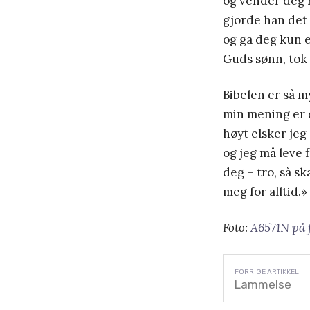
og vender deg r
gjorde han det s
og ga deg kun et
Guds sønn, tok 
Bibelen er så m
min mening er 
høyt elsker jeg 
og jeg må leve 
deg – tro, så s
meg for alltid.» 
Foto:
A6571N på 
Lammelse