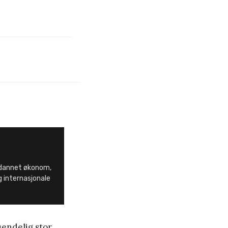
tdannet økonom,
g internasjonale
 uendelig stor