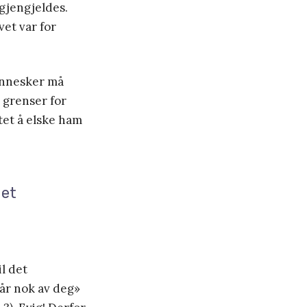
 gjengjeldes.
vet var for
mennesker må
r grenser for
ttet å elske ham
 et
il det
får nok av deg»