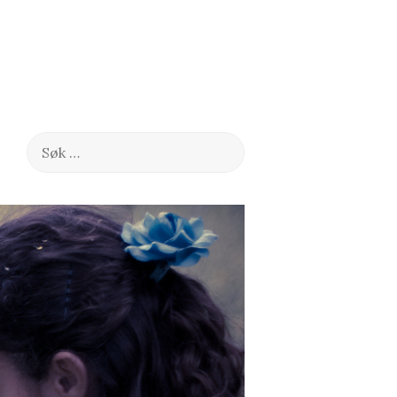
Søk
etter: