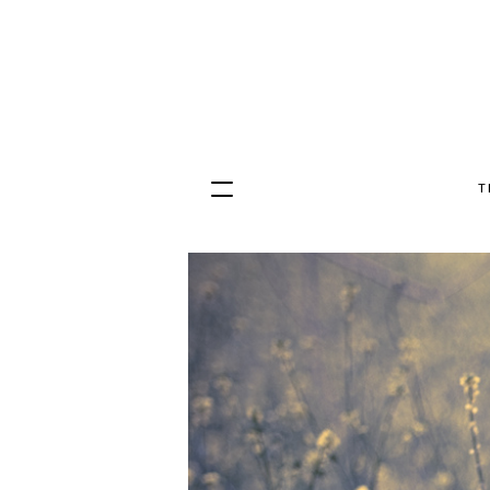
T
Hopp
til
innhold