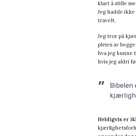
klart å stille m
Jeg hadde ikke t
travelt.
Jeg tror på kjæ
pleies av begge 
hva jeg kunne t
hvis jeg aldri f
Bibelen 
kjærligh
Heldigvis er i
kjærlighetsforh