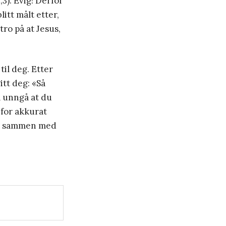
3). Evig! Derfor
itt målt etter,
tro på at Jesus,
il deg. Etter
tt deg: «Så
 å unngå at du
 for akkurat
leve sammen med