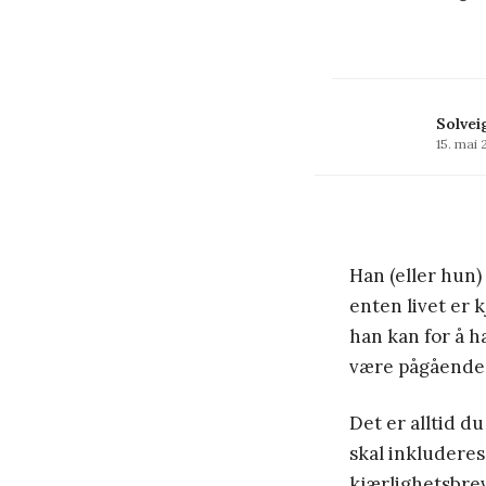
Solvei
15. mai 
Han (eller hun
enten livet er k
han kan for å h
være pågående
Det er alltid 
skal inkluderes
kjærlighetsbrev 