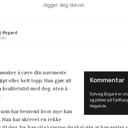
digger deg likevel.
g Øygard
2013
) ønsker å være din nærmeste
Kommentar
jipt eller helt topp. Han gjør alt
a kvalitetstid med deg, uten å
Solveig Øygard er u
.
og jobber på Fjellhau
Høgskole.
du som har bestemt hvor mye han
. Han har skrevet en rekke
til deg, for han vil så gjerne du skal vite at han setter