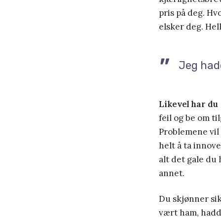
pris på deg. Hv
elsker deg. Hell
Jeg hadd
Likevel har du
feil og be om ti
Problemene vil 
helt å ta innove
alt det gale du
annet.
Du skjønner si
vært ham, hadde