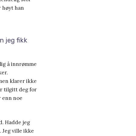
r høyt han
 jeg fikk
lig å innrømme
ker.
men klarer ikke
 tilgitt deg for
er enn noe
d. Hadde jeg
 Jeg ville ikke