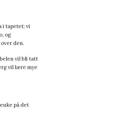
 i tapetet; vi
o, og
e over den.
elen vil bli tatt
erg vil lære mye
rieuke på det