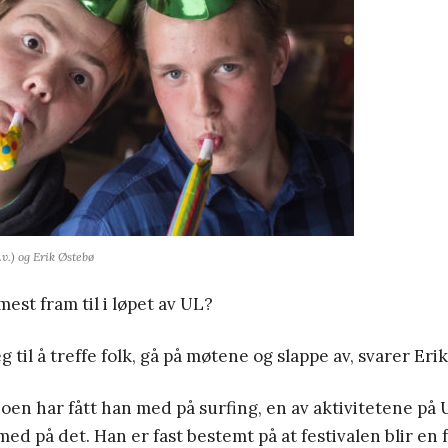
.v.) og Erik Østebø
mest fram til i løpet av UL?
 til å treffe folk, gå på møtene og slappe av, svarer Erik
 noen har fått han med på surfing, en av aktivitetene på 
med på det. Han er fast bestemt på at festivalen blir en 