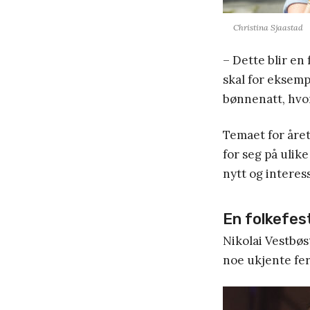
Christina Sjaastad
– Dette blir en 
skal for eksemp
bønnenatt, hvor
Temaet for årets
for seg på ulik
nytt og interes
En folkefes
Nikolai Vestbøs
noe ukjente fe