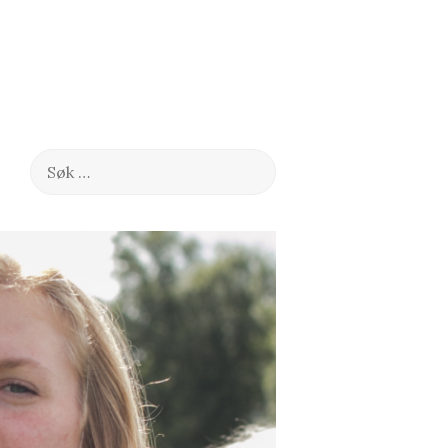
Søk
etter: