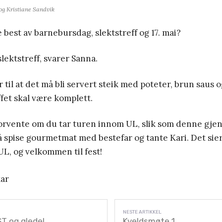
 og Kristiane Sandvik
e best av barnebursdag, slektstreff og 17. mai?
lektstreff, svarer Sanna.
r til at det må bli servert steik med poteter, brun saus 
ffet skal være komplett.
forvente om du tar turen innom UL, slik som denne gjen
å spise gourmetmat med bestefar og tante Kari. Det sier 
L, og velkommen til fest!
ar
ST og glede!
Kveldsmøte 1