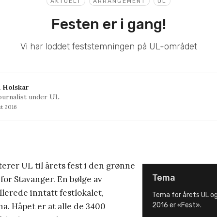
AKTUELT
ARRANGEMENT
UL
Festen er i gang!
Vi har loddet feststemningen på UL-området
 Holskar
ournalist under UL
st 2016
erer UL til årets fest i den grønne
Tema
for Stavanger. En bølge av
llerede inntatt festlokalet,
Tema for årets UL o
. Håpet er at alle de 3400
2016 er «Fest».