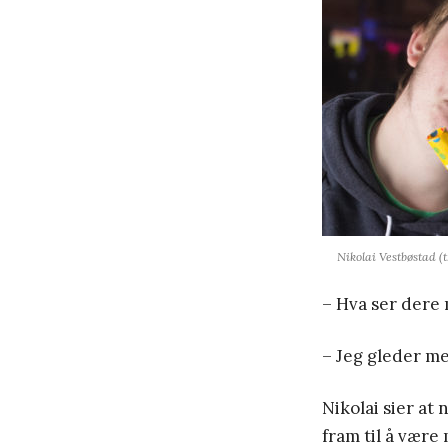
Nikolai Vestbøstad (t
– Hva ser dere 
– Jeg gleder meg
Nikolai sier at
fram til å være 