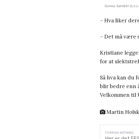
Sanna Sørskår (t.v.)
– Hva liker der
– Det må være s
Kristiane legge
for at slektstre
Så hva kan du 
blir bedre enn 
Velkommen til U
Martin Holsk
Her er det FE