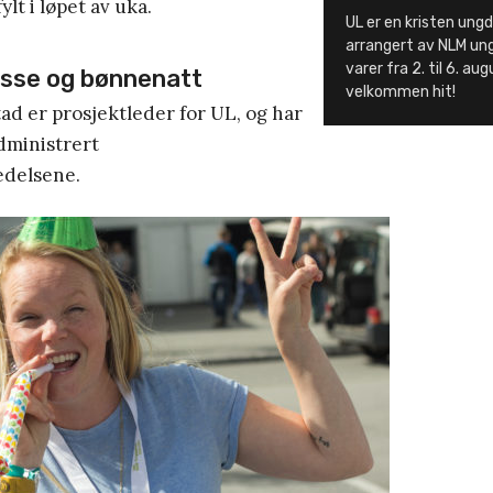
fylt i løpet av uka.
UL er en kristen ung
arrangert av NLM ung
varer fra 2. til 6. aug
sse og bønnenatt
velkommen hit!
tad er prosjektleder for UL, og har
administrert
edelsene.