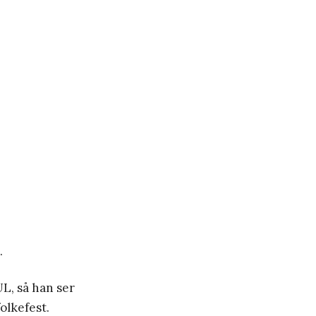
.
UL, så han ser
folkefest.