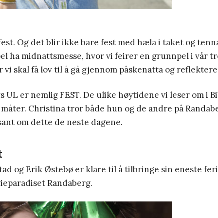
fest. Og det blir ikke bare fest med hæla i taket og tenna
el ha midnattsmesse, hvor vi feirer en grunnpel i vår tr
 vi skal få lov til å gå gjennom påskenatta og reflekter
 UL er nemlig FEST. De ulike høytidene vi leser om i Bib
e måter. Christina tror både hun og de andre på Randab
sant om dette de neste dagene.
t
tad og Erik Østebø er klare til å tilbringe sin eneste fe
rieparadiset Randaberg.