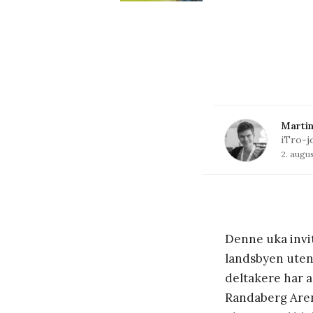
Martin
iTro-j
2. augu
Denne uka invit
landsbyen uten
deltakere har a
Randaberg Arena