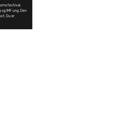
domsfestival,
 og IMF ung. Den
ust. Du er