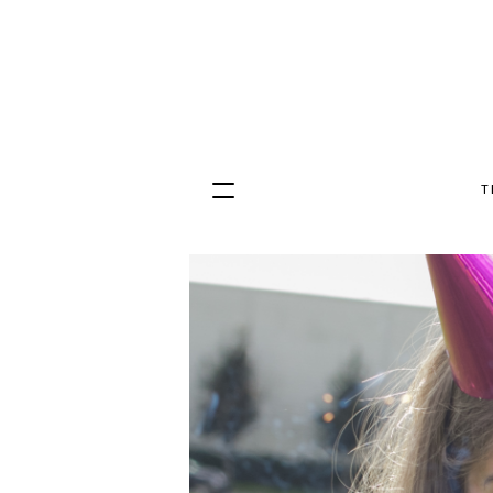
T
Hopp
til
innhold