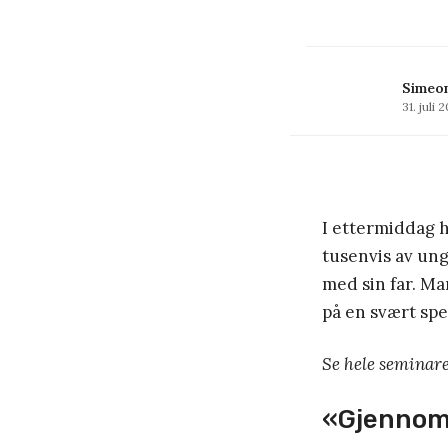
Simeo
31. juli 
I ettermiddag h
tusenvis av un
med sin far. M
på en svært spes
Se hele seminare
«Gjennom 