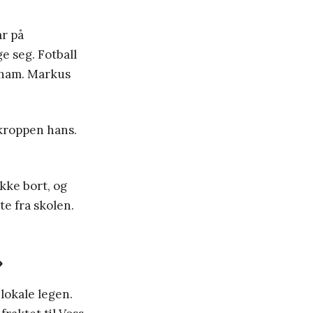
r på
e seg. Fotball
 ham. Markus
kroppen hans.
kke bort, og
te fra skolen.
»
 lokale legen.