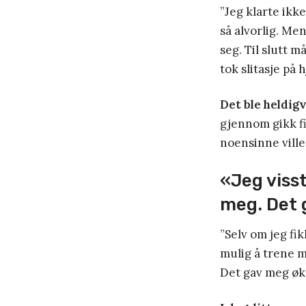
”Jeg klarte ikk
så alvorlig. Men
seg. Til slutt m
tok slitasje på h
Det ble heldigv
gjennom gikk fi
noensinne ville 
«Jeg viss
meg. Det 
”Selv om jeg fi
mulig å trene m
Det gav meg økt