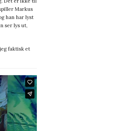
 Det er ikke til
 spiller Markus
og han har lyst
 ser lys ut,
eg faktisk et