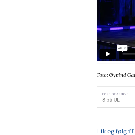
Foto: Øyvind Ga
3 på UL
Lik og følg
iT