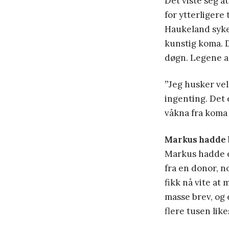
Det viste seg a
for ytterligere 
Haukeland syke
kunstig koma. De
døgn. Legene a
”
Jeg husker veld
ingenting. Det 
våkna fra koma 
Markus hadde b
Markus hadde e
fra en donor, n
fikk nå vite at
masse brev, og
flere tusen like