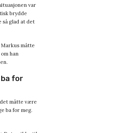
 situasjonen var
ktisk brydde
e så glad at det
n Markus måtte
i om han
jen.
ba for
t det måtte være
ge ba for meg.