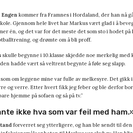
 Engen
kommer fra Framnes i Hordaland, der han nå gå
ole. Gjennom hele livet har Markus vært glad i å beveg
er én, og det var for det meste det som sto i hodet på
tballtrening, og drømte om å bli proff.
s
skulle begynne i 10.klasse skjedde noe merkelig med 
den hadde vært så veltrent begynte å føle seg slapp.
 som om leggene mine var fulle av melkesyre. Det gikk i
re og verre. Etter hvert fikk jeg feber og ble derfor bor
 bare hjemme på sofaen og så på tv.”
nte ikke hva som var feil med ham.
stand
forverret seg ytterligere, og han ble sendt til den