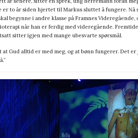
tt år senere, sitter en sprek, ung herremann foran meg.
e er to år siden hjertet til Markus sluttet å fungere. Nå
 skal begynne i andre klasse på Framnes Videregående, 
ysioterapi når han er ferdig med videregående. Fremtiden
tsatt sitter igjen med mange ubesvarte spørsmål.
t at Gud alltid er med meg, og at bønn fungerer. Det er j
å.”