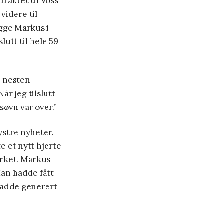
fraktet til Voss
 videre til
gge Markus i
lutt til hele 59
g nesten
år jeg tilslutt
søvn var over.”
dystre nyheter.
 et nytt hjerte
mørket. Markus
Han hadde fått
hadde generert