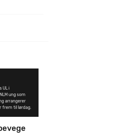
 UL i
 NLM ung som
g arrangerer
 frem til lørdag.
 bevege