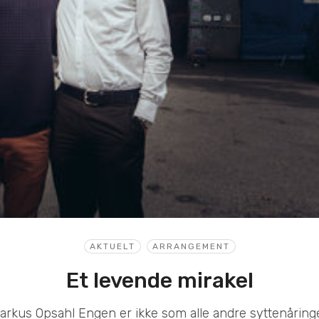
AKTUELT
ARRANGEMENT
Et levende mirakel
arkus Opsahl Engen er ikke som alle andre syttenåringe