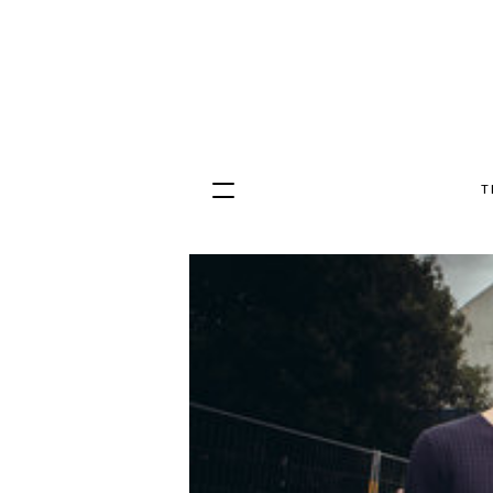
T
Hopp
til
innhold