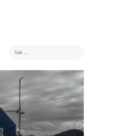
Søk
etter: