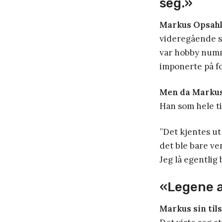
seg.»
Markus Opsahl
videregående sk
var hobby numm
imponerte på fo
Men da Marku
Han som hele ti
”Det kjentes ut
det ble bare ver
Jeg lå egentlig
«Legene a
Markus sin til