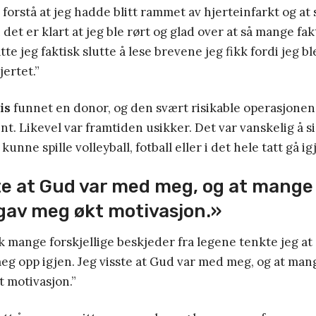
e forstå at jeg hadde blitt rammet av hjerteinfarkt og at
 det er klart at jeg ble rørt og glad over at så mange fa
åtte jeg faktisk slutte å lese brevene jeg fikk fordi jeg bl
jertet.”
is
funnet en donor, og den svært risikable operasjone
nt. Likevel var framtiden usikker. Det var vanskelig å s
kunne spille volleyball, fotball eller i det hele tatt gå ig
te at Gud var med meg, og at mange 
gav meg økt motivasjon.»
kk mange forskjellige beskjeder fra legene tenkte jeg a
eg opp igjen. Jeg visste at Gud var med meg, og at man
 motivasjon.”