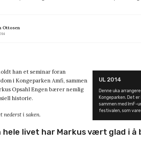
n Ottosen
2014
oldt han et seminar foran
UL 2014
gdom i Kongeparken Amfi, sammen
arkus Opsahl Engen bærer nemlig
Denne uka arrangeres
iell historie.
Kongeparken. Det er
sammen med ImF-un
festivalen, som varer
t nederst i saken.
hele livet har Markus vært glad i å