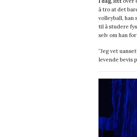
I dag, litt
over e
å tro at det bar
volleyball, han
til å studere f
selv om han for
”Jeg vet uanset
levende bevis p