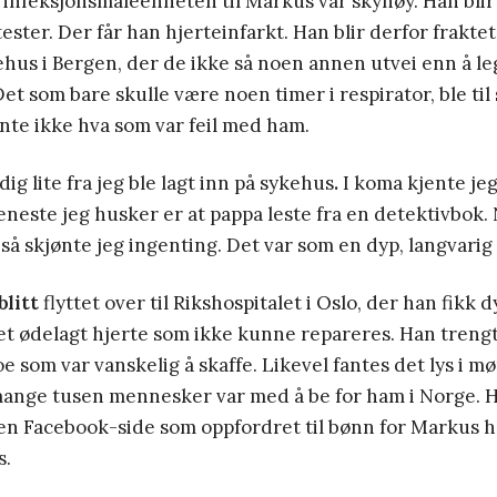
t infeksjonsmåleenheten til Markus var skyhøy. Han blir 
tester. Der får han hjerteinfarkt. Han blir derfor fraktet
hus i Bergen, der de ikke så noen annen utvei enn å le
t som bare skulle være noen timer i respirator, ble til s
nte ikke hva som var feil med ham.
ig lite fra jeg ble lagt inn på sykehus
.
I koma kjente je
eneste jeg husker er at pappa leste fra en detektivbok. N
så skjønte jeg ingenting. Det var som en dyp, langvarig 
litt
flyttet over til Rikshospitalet i Oslo, der han fikk 
t ødelagt hjerte som ikke kunne repareres. Han trengte
oe som var vanskelig å skaffe. Likevel fantes det lys i 
 mange tusen mennesker var med å be for ham i Norge. 
 en Facebook-side som oppfordret til bønn for Markus 
s.