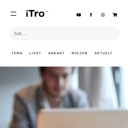
Søk
etter:
Hopp
TEMA
LIVET
ANDAKT
MISJON
AKTUELT
til
innhold