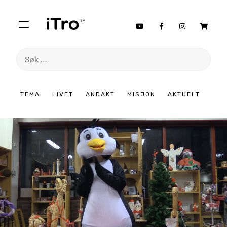
Søk
etter:
Hopp
TEMA
LIVET
ANDAKT
MISJON
AKTUELT
til
innhold