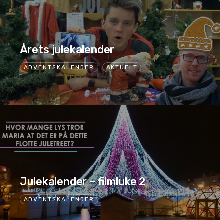
Årets julekalender
ADVENTSKALENDER
AKTUELT
Julekalender – filmluke 2
ADVENTSKALENDER