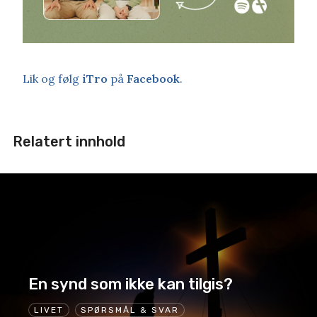
Lik og følg
iTro
på
Facebook
.
Relatert innhold
En synd som ikke kan tilgis?
LIVET
SPØRSMÅL & SVAR