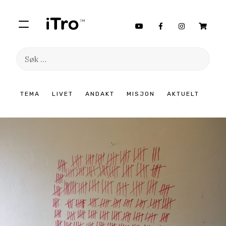
Søk
etter:
Hopp
TEMA
LIVET
ANDAKT
MISJON
AKTUELT
til
innhold