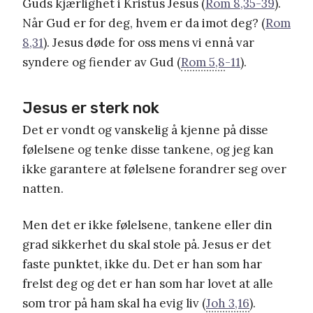
Guds kjærlighet i Kristus Jesus (
Rom 8,35-39
).
Når Gud er for deg, hvem er da imot deg? (
Rom
8,31
). Jesus døde for oss mens vi ennå var
syndere og fiender av Gud (
Rom 5,8
-11
).
Jesus er sterk nok
Det er vondt og vanskelig å kjenne på disse
følelsene og tenke disse tankene, og jeg kan
ikke garantere at følelsene forandrer seg over
natten.
Men det er ikke følelsene, tankene eller din
grad sikkerhet du skal stole på. Jesus er det
faste punktet, ikke du. Det er han som har
frelst deg og det er han som har lovet at alle
som tror på ham skal ha evig liv (
Joh 3,16
).