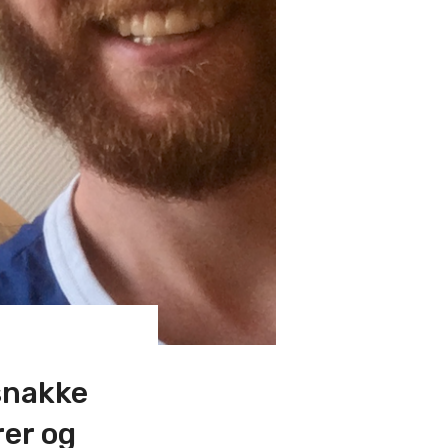
 snakke
rer og