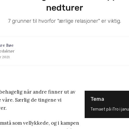
nedturer
7 grunner til hvorfor "ærlige relasjoner" er viktig.
åre Bøe
edaktør
ar 2021
behagelig når andre finner ut av
Tema
 våre. Særlig de tingene vi
er.
Temaet på iTro i janu
remstå som vellykkede, og i kampen