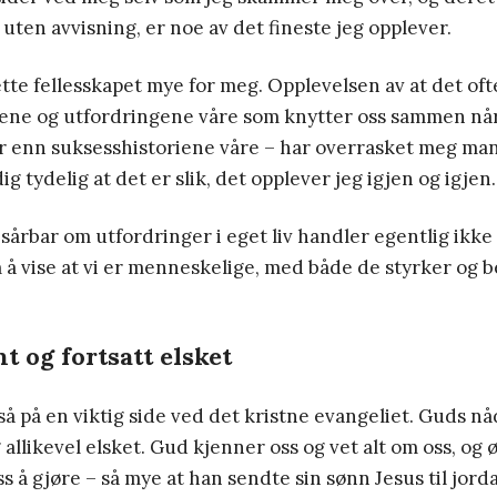
uten avvisning, er noe av det fineste jeg opplever.
tte fellesskapet mye for meg. Opplevelsen av at det oft
gene og utfordringene våre som knytter oss sammen når 
r enn suksesshistoriene våre – har overrasket meg ma
g tydelig at det er slik, det opplever jeg igjen og igjen.
sårbar om utfordringer i eget liv handler egentlig ikke
 å vise at vi er menneskelige, med både de styrker og 
nt og fortsatt elsket
å på en viktig side ved det kristne evangeliet. Guds nåd
g allikevel elsket. Gud kjenner oss og vet alt om oss, og 
s å gjøre – så mye at han sendte sin sønn Jesus til jorda