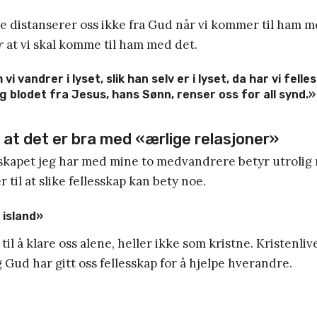
 distanserer oss ikke fra Gud når vi kommer til ham m
r
at vi skal komme til ham med det.
i vandrer i lyset, slik han selv er i lyset, da har vi fell
 blodet fra Jesus, hans Sønn, renser oss for all synd.» 
l at det er bra med «ærlige relasjoner»
sskapet jeg har med mine to medvandrere betyr utrolig 
 til at slike fellesskap kan bety noe.
 island»
 til å klare oss alene, heller ikke som kristne. Kristenliv
g Gud har gitt oss fellesskap for å hjelpe hverandre.