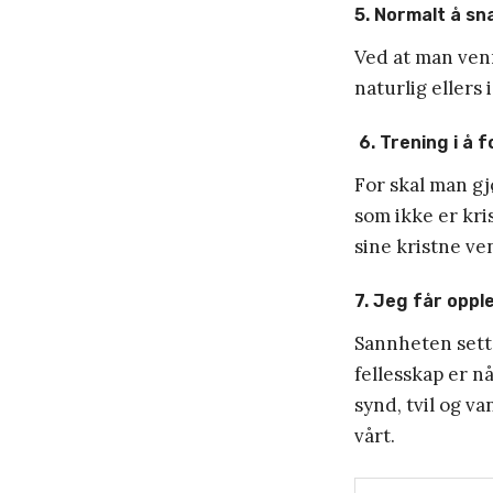
5. Normalt å sn
Ved at man venn
naturlig ellers
6. Trening i å f
For skal man gj
som ikke er kri
sine kristne ve
7. Jeg får oppl
Sannheten sette
fellesskap er n
synd, tvil og v
vårt.