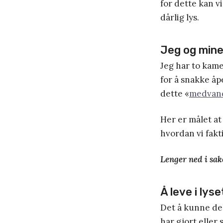
for dette kan vi
dårlig lys.
Jeg og min
Jeg har to kame
for å snakke åp
dette «
medvan
Her er målet at
hvordan vi fakti
Lenger ned i sak
Å leve i lyse
Det å kunne del
har gjort eller