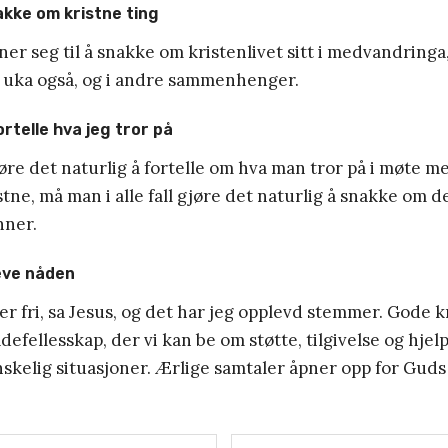
akke om kristne ting
er seg til å snakke om kristenlivet sitt i medvandringa,
 i uka også, og i andre sammenhenger.
ortelle hva jeg tror på
øre det naturlig å fortelle om hva man tror på i møte
stne, må man i alle fall gjøre det naturlig å snakke om
nner.
eve nåden
r fri, sa Jesus, og det har jeg opplevd stemmer. Gode k
ådefellesskap, der vi kan be om støtte, tilgivelse og hje
anskelig situasjoner. Ærlige samtaler åpner opp for Guds 