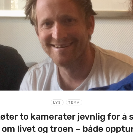
LYS
TEMA
ter to kamerater jevnlig for å
 om livet og troen – både opptu