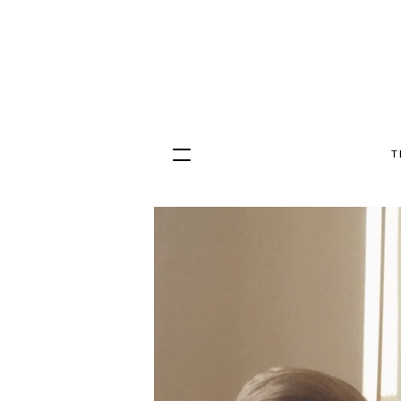
T
Hopp
til
innhold