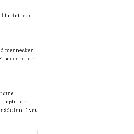
 blir det mer
 med mennesker
 det sammen med
ristne
lp i møte med
nåde inn i livet