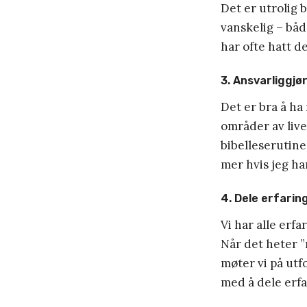
Det er utrolig 
vanskelig – båd
har ofte hatt d
3. Ansvarliggjø
Det er bra å ha
områder av live
bibelleserutiner
mer hvis jeg har
4. Dele erfarin
Vi har alle erfa
Når det heter ”
møter vi på utf
med å dele erfa