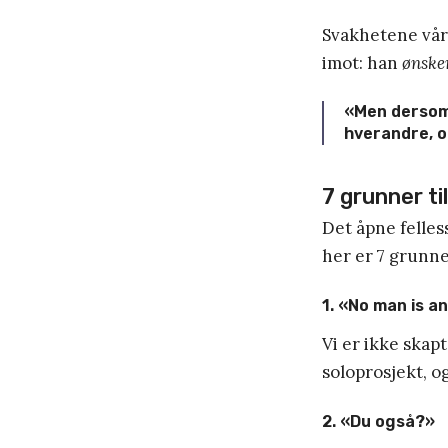
Svakhetene våre
imot: han
ønske
«Men dersom v
hverandre, og
7 grunner ti
Det åpne felle
her er 7 grunner
1. «No man is an
Vi er ikke skapt
soloprosjekt, o
2. «Du også?»