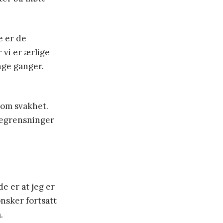
e er de
vi er ærlige
nge ganger.
 om svakhet.
begrensninger
e er at jeg er
ønsker fortsatt
.