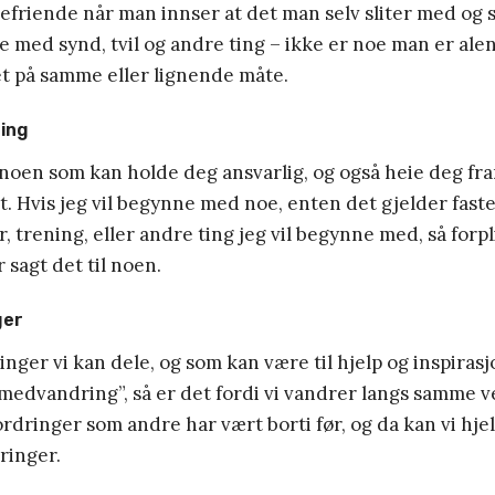
befriende når man innser at det man selv sliter med og 
e med synd, tvil og andre ting – ikke er noe man er al
et på samme eller lignende måte.
ring
 noen som kan holde deg ansvarlig, og også heie deg fra
t. Hvis jeg vil begynne med noe, enten det gjelder fast
, trening, eller andre ting jeg vil begynne med, så forpli
 sagt det til noen.
ger
ringer vi kan dele, og som kan være til hjelp og inspiras
medvandring”, så er det fordi vi vandrer langs samme ve
ordringer som andre har vært borti før, og da kan vi hj
ringer.