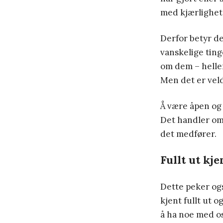
med kjærlighet 
Derfor betyr de
vanskelige tin
om dem – helle
Men det er veldi
Å være åpen og 
Det handler om
det medfører.
Fullt ut kje
Dette peker ogs
kjent fullt ut o
å ha noe med os