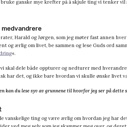
 bruke ganske mye krefter på å skjule ting vi tenker vil s
e medvandrere
rater, Harald og Jørgen, som jeg møter fast annen hver
ent og ærlig om livet, be sammen og lese Guds ord samm
dring
«.
 vi skal dele både oppturer og nedturer med hverandre.
sk har det, og ikke bare hvordan vi skulle ønske livet va
en kan du lese syv av grunnene til hvorfor jeg ser på dette 
t
e vanskelige ting og være ærlig om hvordan jeg har det,
 sider ved meg selv som jeg skammer meg over, og derett