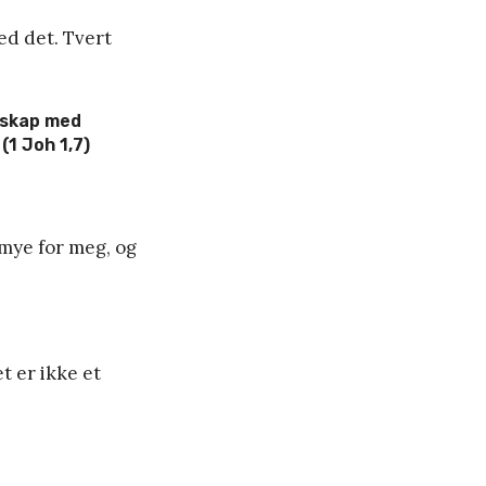
ed det. Tvert
esskap med
(1 Joh 1,7)
mye for meg, og
et er ikke et