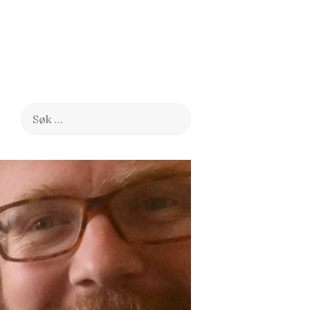
Søk
etter: