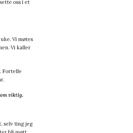
ette oss i et
 uke. Vi møtes
en. Vi kaller
 Fortelle
r.
som viktig.
 selv ting jeg
er bli møtt