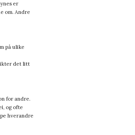
synes er
ene om. Andre
m på ulike
e
kter det litt
jon for andre.
i, og ofte
elpe hverandre