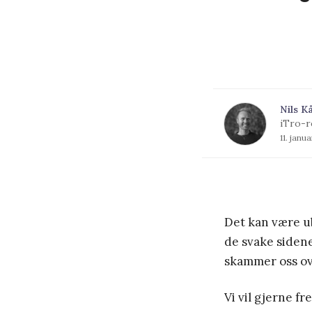
Nils K
iTro-r
11. janu
Det kan være u
de svake sidene
skammer oss ov
Vi vil gjerne f