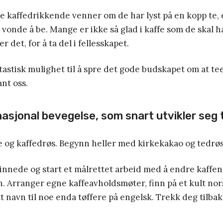
 kaffedrikkende venner om de har lyst på en kopp te, 
 vonde å be. Mange er ikke så glad i kaffe som de skal ha
r det, for å ta del i fellesskapet.
tastisk mulighet til å spre det gode budskapet om at te
nt oss.
nasjonal bevegelse, som snart utvikler seg ti
e og kaffedrøs. Begynn heller med kirkekakao og tedrøs
innede og start et målrettet arbeid med å endre kaffens
. Arranger egne kaffeavholdsmøter, finn på et kult nor
t navn til noe enda tøffere på engelsk. Trekk deg tilbak