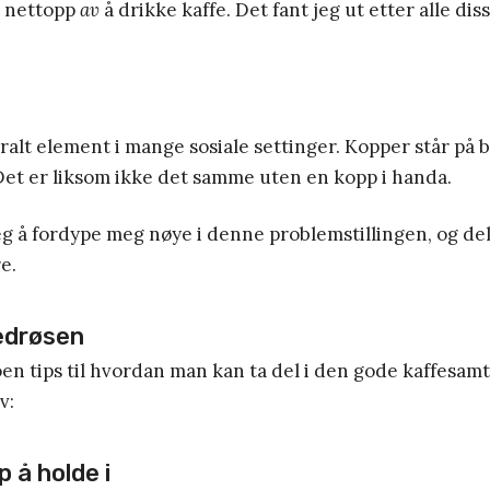
t nettopp
av
å drikke kaffe. Det fant jeg ut etter alle diss
tralt element i mange sosiale settinger. Kopper står på 
Det er liksom ikke det samme uten en kopp i handa.
eg å fordype meg nøye i denne problemstillingen, og de
e.
fedrøsen
 tips til hvordan man kan ta del i den gode kaffesamt
v:
p å holde i