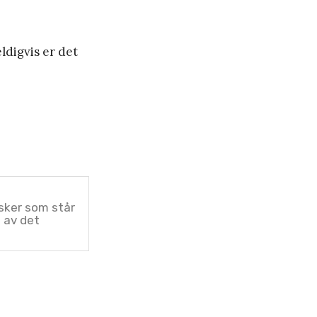
ldigvis er det
sker som står
t av det