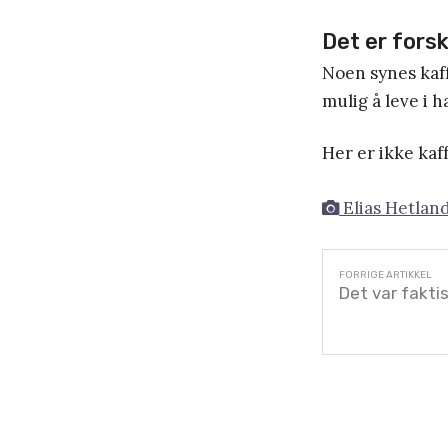
Det er forsk
Noen synes kaff
mulig å leve i h
Her er ikke kaff
Elias Hetlan
Det var fakti