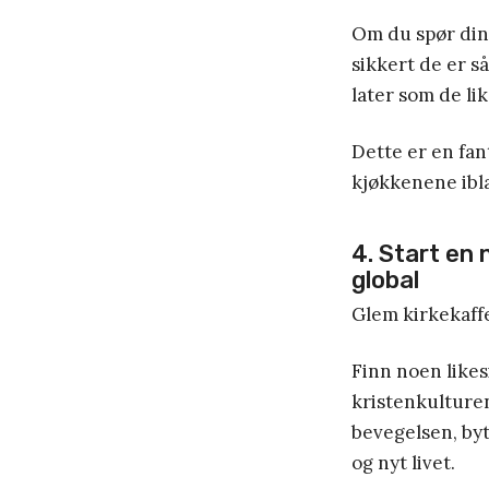
Om du spør dine
sikkert de er så
later som de like
Dette er en fan
kjøkkenene ibla
4. Start en 
global
Glem kirkekaff
Finn noen likes
kristenkulturen
bevegelsen, byt
og nyt livet.