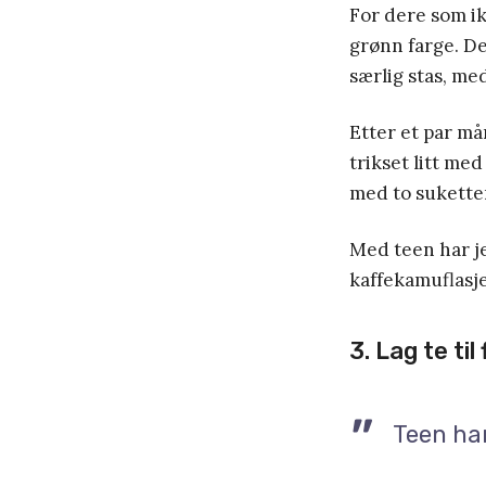
For dere som ikk
grønn farge. De
særlig stas, m
Etter et par må
trikset litt me
med to sukette
Med teen har je
kaffekamuflasje
3. Lag te til 
Teen har