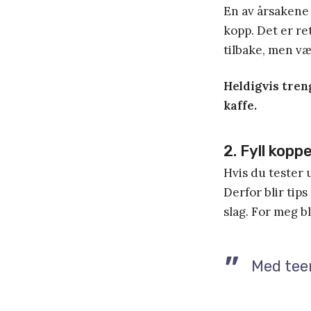
En av årsakene t
kopp. Det er re
tilbake, men vær
Heldigvis tren
kaffe.
2. Fyll kop
Hvis du tester u
Derfor blir ti
slag. For meg b
Med teen