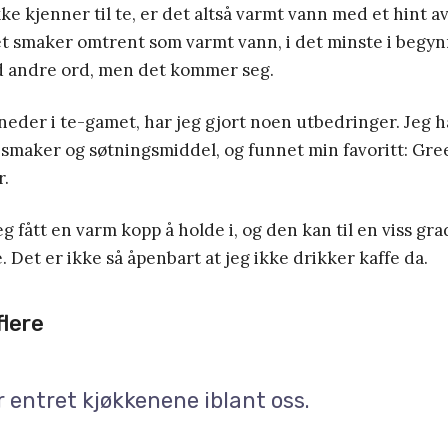
e kjenner til te, er det altså varmt vann med et hint av
t smaker omtrent som varmt vann, i det minste i begyn
ed andre ord, men det kommer seg.
neder i te-gamet, har jeg gjort noen utbedringer. Jeg h
d smaker og søtningsmiddel, og funnet min favoritt: Gree
r.
g fått en varm kopp å holde i, og den kan til en viss gr
. Det er ikke så åpenbart at jeg ikke drikker kaffe da.
flere
 entret kjøkkenene iblant oss.