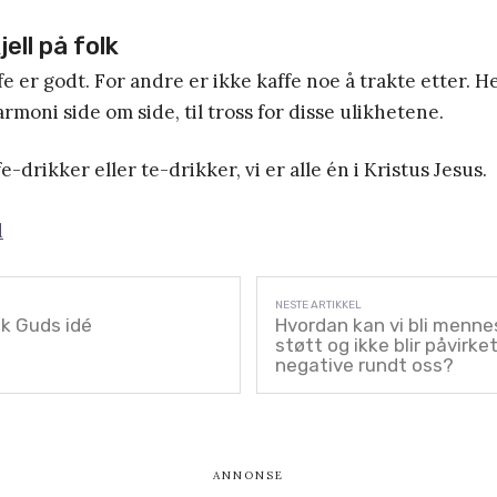
jell på folk
e er godt. For andre er ikke kaffe noe å trakte etter. He
armoni side om side, til tross for disse ulikhetene.
e-drikker eller te-drikker, vi er alle én i Kristus Jesus.
d
sk Guds idé
Hvordan kan vi bli menne
støtt og ikke blir påvirke
negative rundt oss?