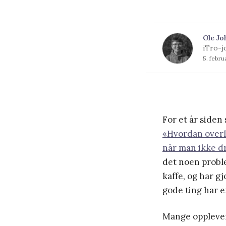
Ole Jo
iTro-j
5. febr
For et år siden
«Hvordan overle
når man ikke dr
det noen proble
kaffe, og har gj
gode ting har 
Mange opplever 