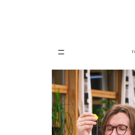
T
Hopp
til
innhold