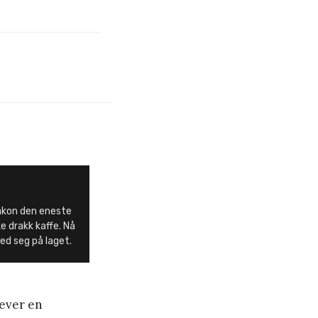
Håkon den eneste
e drakk kaffe. Nå
ed seg på laget.
lever en