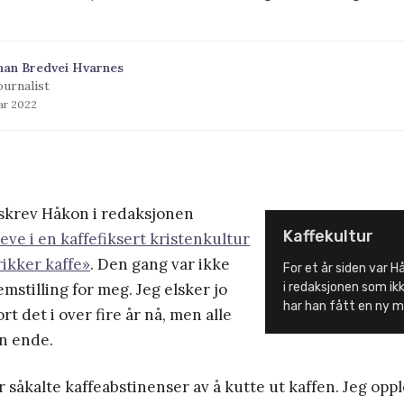
han Bredvei Hvarnes
ournalist
uar 2022
 skrev Håkon i redaksjonen
Kaffekultur
ve i en kaffefiksert kristenkultur
ikker kaffe»
. Den gang var ikke
For et år siden var 
mstilling for meg. Jeg elsker jo
i redaksjonen som ikk
har han fått en ny m
ort det i over fire år nå, men alle
en ende.
såkalte kaffeabstinenser av å kutte ut kaffen. Jeg opp