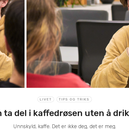
LIVET
TIPS OG TRIKS
ta del i kaffedrøsen uten å dri
Unnskyld, kaffe. Det er ikke deg, det er meg.