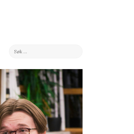
Søk
etter: