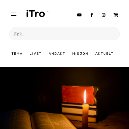
Søk
etter:
Hopp
TEMA
LIVET
ANDAKT
MISJON
AKTUELT
til
innhold