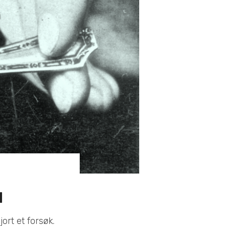
d
rt et forsøk.