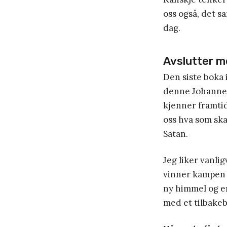
oss også, det sa
dag.
Avslutter m
Den siste boka 
denne Johannes 
kjenner framtid
oss hva som ska
Satan.
Jeg liker vanlig
vinner kampen m
ny himmel og en
med et tilbakeb