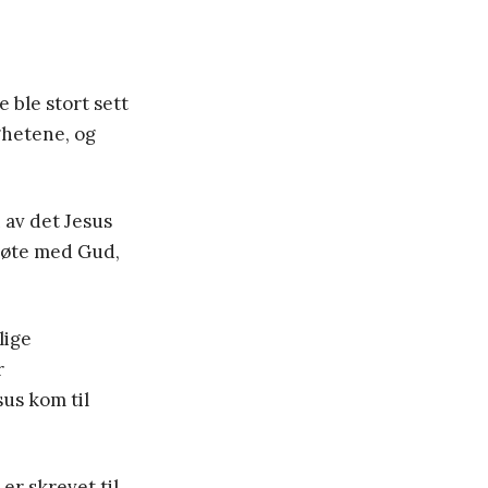
e ble stort sett
ghetene, og
 av det Jesus
 møte med Gud,
lige
r
us kom til
er skrevet til