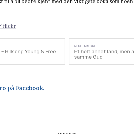
st til å bli bedre kjent med den viktigste boka som noen
 flickr
 – Hillsong Young & Free
Et helt annet land, men 
samme Gud
ro
på
Facebook
.