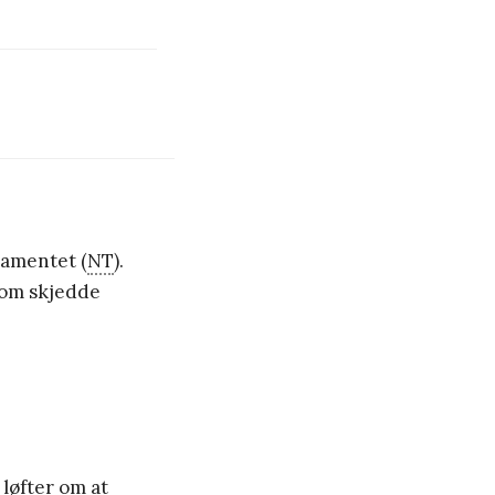
tamentet (
NT
).
som skjedde
 løfter om at