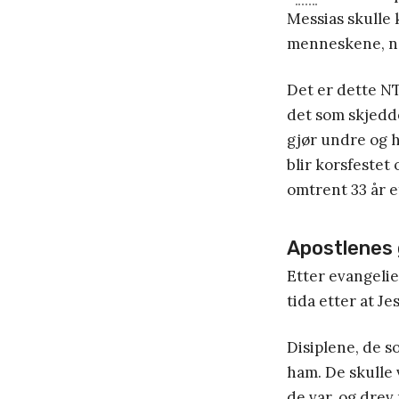
Messias skulle 
menneskene, no
Det er dette N
det som skjedde
gjør undre og 
blir korsfestet 
omtrent 33 år et
Apostlenes 
Etter evangel
tida etter at Je
Disiplene, de s
ham. De skulle 
de var, og drev