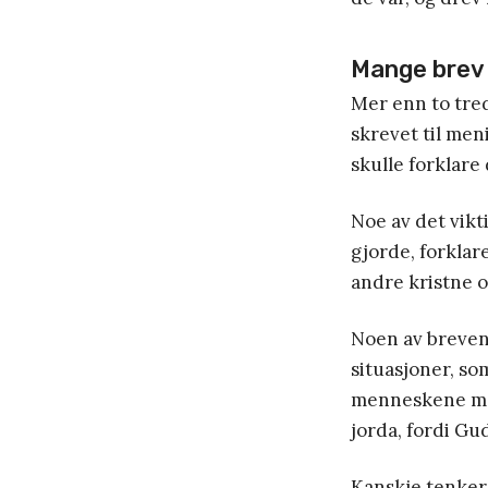
Mange brev
Mer enn to tre
skrevet til men
skulle forklare
Noe av det vikt
gjorde, forklar
andre kristne o
Noen av brevene
situasjoner, so
menneskene med 
jorda, fordi Gu
Kanskje tenker 