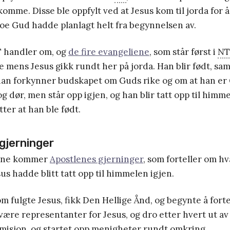
komme. Disse ble oppfylt ved at Jesus kom til jorda for å
e Gud hadde planlagt helt fra begynnelsen av.
T handler om, og
de fire evangeliene
, som står først i
NT
 mens Jesus gikk rundt her på jorda. Han blir født, saml
han forkynner budskapet om Guds rike og om at han er
og dør, men står opp igjen, og han blir tatt opp til himm
ter at han ble født.
gjerninger
iene kommer
Apostlenes gjerninger
, som forteller om h
sus hadde blitt tatt opp til himmelen igjen.
om fulgte Jesus, fikk Den Hellige Ånd, og begynte å fort
være representanter for Jesus, og dro etter hvert ut av
 misjon, og startet opp menigheter rundt omkring.