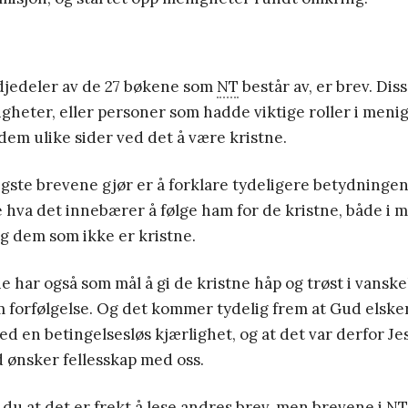
djedeler av de 27 bøkene som
NT
består av, er brev. Diss
igheter, eller personer som hadde viktige roller i meni
 dem ulike sider ved det å være kristne.
igste brevene gjør er å forklare tydeligere betydningen
e hva det innebærer å følge ham for de kristne, både i
g dem som ikke er kristne.
 har også som mål å gi de kristne håp og trøst i vanske
m forfølgelse. Og det kommer tydelig frem at Gud elske
en betingelsesløs kjærlighet, og at det var derfor Jes
d ønsker fellesskap med oss.
du at det er frekt å lese andres brev, men brevene i
NT