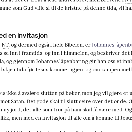
mme som Gud ville si til de kristne på denne tida, vil han 
ed en invitasjon
i
NT
, og dermed også i hele Bibelen, er
Johannes’ åpenb
se inn i framtida, og inn i himmelen, og beskriver det
a, og gjennom Johannes’ åpenbaring gir han oss et innb
l skje i tida før Jesus kommer igjen, og om kampen me
vis ikke å avsløre slutten på bøker, men jeg vil gjøre et
ot Satan. Det gode skal til slutt seire over det onde. 
 ny jord, der alle som tror på ham skal få være med. O
likk, men med en invitasjon til alle om å komme til Jesu