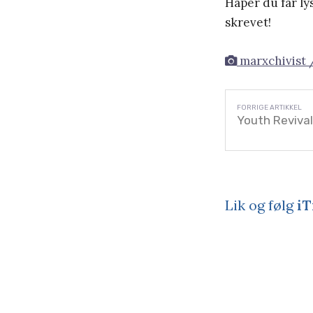
Håper du får ly
skrevet!
marxchivist /
Youth Revival
Lik og følg
iT