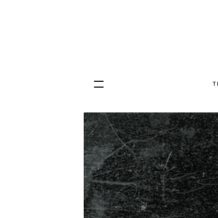
T
Hopp
til
innhold