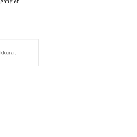
 gang er
akkurat