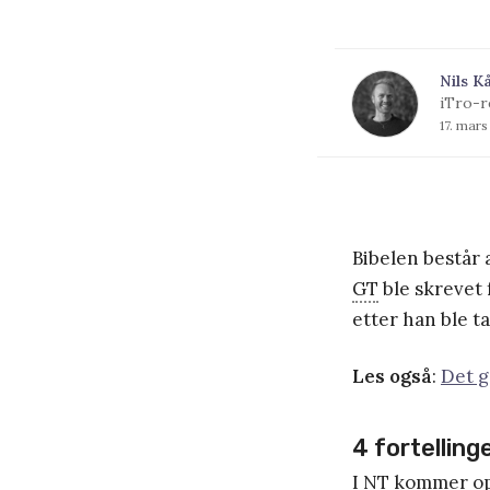
Nils K
iTro-r
17. mars
Bibelen består 
GT
ble skrevet 
etter han ble t
Les også
:
Det g
4 fortelling
I
NT
kommer opp