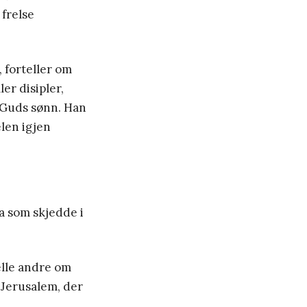
 frelse
, forteller om
er disipler,
 Guds sønn. Han
elen igjen
va som skjedde i
elle andre om
 Jerusalem, der