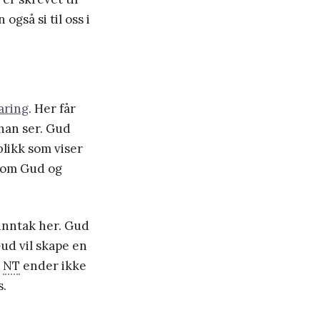
også si til oss i
aring
. Her får
 han ser. Gud
likk som viser
llom Gud og
 unntak her. Gud
Gud vil skape en
g
NT
ender ikke
s.