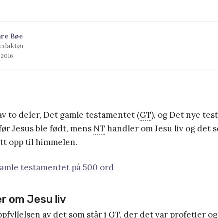
åre Bøe
edaktør
 2016
av to deler, Det gamle testamentet (
GT
), og Det nye tes
før Jesus ble født, mens
NT
handler om Jesu liv og det 
att opp til himmelen.
amle testamentet på 500 ord
er om Jesu liv
fyllelsen av det som står i
GT
, der det var profetier og