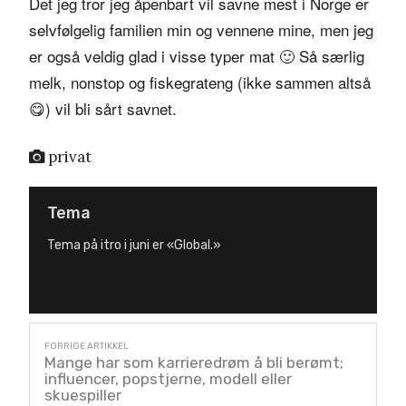
Det jeg tror jeg åpenbart vil savne mest i Norge er
selvfølgelig familien min og vennene mine, men jeg
er også veldig glad i visse typer mat
🙂 Så særlig
melk, nonstop og fiskegrateng (ikke sammen altså
😋)
vil bli sårt savnet.
privat
Tema
Tema på itro i juni er «Global.»
Mange har som karrieredrøm å bli berømt;
influencer, popstjerne, modell eller
skuespiller