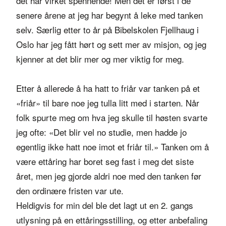
det har virket spennende! Men det er først i de
senere årene at jeg har begynt å leke med tanken
selv. Særlig etter to år på Bibelskolen Fjellhaug i
Oslo har jeg fått hørt og sett mer av misjon, og jeg
kjenner at det blir mer og mer viktig for meg.
Etter å allerede å ha hatt to friår var tanken på et
«friår» til bare noe jeg tulla litt med i starten. Når
folk spurte meg om hva jeg skulle til høsten svarte
jeg ofte: «Det blir vel no studie, men hadde jo
egentlig ikke hatt noe imot et friår til.» Tanken om å
være ettåring har boret seg fast i meg det siste
året, men jeg gjorde aldri noe med den tanken før
den ordinære fristen var ute.
Heldigvis for min del ble det lagt ut en 2. gangs
utlysning på en ettåringsstilling, og etter anbefaling