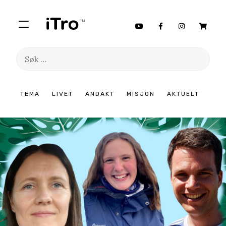
Søk
etter:
Hopp
TEMA
LIVET
ANDAKT
MISJON
AKTUELT
til
innhold